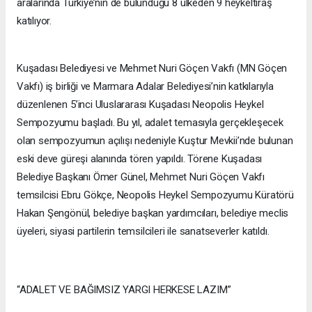
aralarında Türkiye’nin de bulunduğu 8 ülkeden 9 heykeltıraş
katılıyor.
Kuşadası Belediyesi ve Mehmet Nuri Göçen Vakfı (MN Göçen
Vakfı) iş birliği ve Marmara Adalar Belediyesi’nin katkılarıyla
düzenlenen 5’inci Uluslararası Kuşadası Neopolis Heykel
Sempozyumu başladı. Bu yıl, adalet temasıyla gerçekleşecek
olan sempozyumun açılışı nedeniyle Kuştur Mevkii’nde bulunan
eski deve güreşi alanında tören yapıldı. Törene Kuşadası
Belediye Başkanı Ömer Günel, Mehmet Nuri Göçen Vakfı
temsilcisi Ebru Gökçe, Neopolis Heykel Sempozyumu Küratörü
Hakan Şengönül, belediye başkan yardımcıları, belediye meclis
üyeleri, siyasi partilerin temsilcileri ile sanatseverler katıldı.
“ADALET VE BAĞIMSIZ YARGI HERKESE LAZIM”