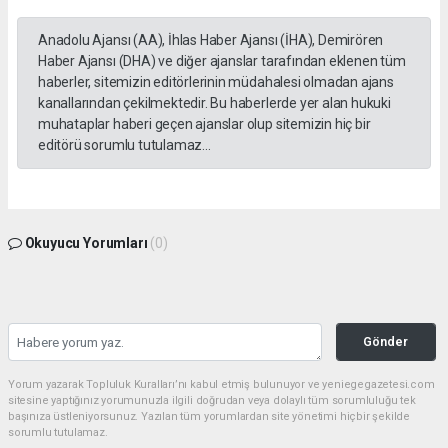
Anadolu Ajansı (AA), İhlas Haber Ajansı (İHA), Demirören
Haber Ajansı (DHA) ve diğer ajanslar tarafından eklenen tüm
haberler, sitemizin editörlerinin müdahalesi olmadan ajans
kanallarından çekilmektedir. Bu haberlerde yer alan hukuki
muhataplar haberi geçen ajanslar olup sitemizin hiç bir
editörü sorumlu tutulamaz...
Okuyucu Yorumları
(0)
Gönder
Yorum yazarak Topluluk Kuralları’nı kabul etmiş bulunuyor ve yeniegegazetesi.com
sitesine yaptığınız yorumunuzla ilgili doğrudan veya dolaylı tüm sorumluluğu tek
başınıza üstleniyorsunuz. Yazılan tüm yorumlardan site yönetimi hiçbir şekilde
sorumlu tutulamaz.