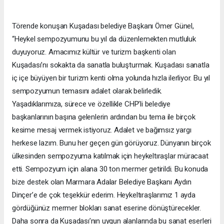
Törende konuşan Kuşadası belediye Başkanı Ömer Günel,
“Heykel sempozyumunu bu yıl da düzenlemekten mutluluk
duyuyoruz. Amacımız kültür ve turizm başkenti olan
Kuşadası’nı sokakta da sanatla buluşturmak. Kuşadası sanatla
iç içe büyüyen bir turizm kenti olma yolunda hızla ilerliyor. Bu yıl
sempozyumun temasını adalet olarak belirledik.
Yaşadıklarımıza, sürece ve özellikle CHP’li belediye
başkanlarının başına gelenlerin ardından bu tema ile birçok
kesime mesaj vermek istiyoruz. Adalet ve bağımsız yargı
herkese lazım. Bunu her geçen gün görüyoruz. Dünyanın birçok
ülkesinden sempozyuma katılmak için heykeltıraşlar müracaat
etti. Sempozyum için alana 30 ton mermer getirildi. Bu konuda
bize destek olan Marmara Adalar Belediye Başkanı Aydın
Dinçer’e de çok teşekkür ederim. Heykeltıraşlarımız 1 ayda
gördüğünüz mermer blokları sanat eserine dönüştürecekler.
Daha sonra da Kuşadası’nın uygun alanlarında bu sanat eserleri