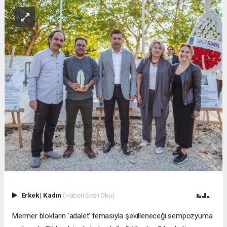
Erkek
|
Kadın
(Haberi Sesli Oku)
Mermer blokların ‘adalet’ temasıyla şekilleneceği sempozyuma