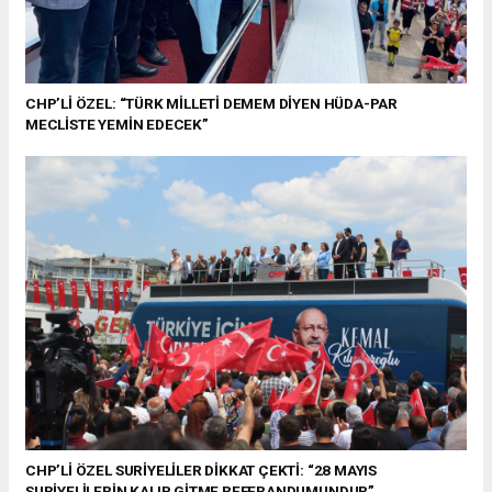
CHP’Lİ ÖZEL: “TÜRK MİLLETİ DEMEM DİYEN HÜDA-PAR
MECLİSTE YEMİN EDECEK”
CHP’Lİ ÖZEL SURİYELİLER DİKKAT ÇEKTİ: “28 MAYIS
SURİYELİLERİN KALIP GİTME REFERANDUMUNDUR”