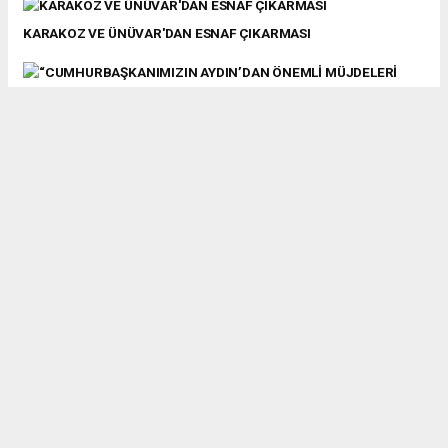
KARAKOZ VE ÜNÜVAR'DAN ESNAF ÇIKARMASI
“CUMHURBAŞKANIMIZIN AYDIN’DAN ÖNEMLİ MÜJDELERİ
OLACAK”
BOZDOĞANLILAR KILIÇDAROĞLU'NA DESTEK SÖZÜ VERDİ
“ESNAFIMIZ BİZİM BAŞIMIZIN TACI”
CHP’Lİ SAATÇI’DAN İMAMOĞLU'NA ERZURUM’DA YAPILAN
SALDIRIYA SERT TEPKİ