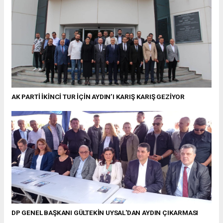
AK PARTİ İKİNCİ TUR İÇİN AYDIN’I KARIŞ KARIŞ GEZİYOR
DP GENEL BAŞKANI GÜLTEKİN UYSAL'DAN AYDIN ÇIKARMASI