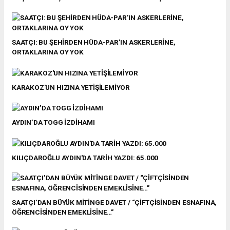
SAATÇI: BU ŞEHİRDEN HÜDA-PAR’IN ASKERLERİNE,
ORTAKLARINA OY YOK
KARAKOZ'UN HIZINA YETİŞİLEMİYOR
AYDIN’DA TOGG İZDİHAMI
KILIÇDAROĞLU AYDIN'DA TARİH YAZDI: 65.000
SAATÇI’DAN BÜYÜK MİTİNGE DAVET / “ÇİFTÇİSİNDEN ESNAFINA,
ÖĞRENCİSİNDEN EMEKLİSİNE…”