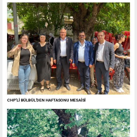
CHP'Lİ BÜLBÜL'DEN HAFTASONU MESAİSİ