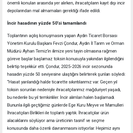
önemli konuları arasında yer alırken, ihracatçıların kayıt dışı incir
depolarından mal almamaları gerektiği ifade edildi.
İncir hasadının yüzde 50’si tamamlandı
Toplantının açılış konuşmasını yapan Aydın Ticaret Borsası
Yönetim Kurulu Başkanı Fevzi Çondur, Aydın İl Tarım ve Orman
Müdürü Ayhan Temiz’in ilimize yeni tayin olmasına rağmen
göreve başlar başlamaz toksin konusuyla yakından ilgilendiğini
belirtip teşekkür etti. Çondur, 2025-2026 incir sezonunda
hasadın yüzde 50 seviyesine ulaştığını belirterek şunları söyledi:
“Hasat yarılandığı halde ticarette sıkıntılarımız var. Geçen yıl
toksin sorunları nedeniyle ihracatçılarımız mağduriyet yaşadı,
bu nedenle bu yıl temkinliler. İncir alımları halen başlamadı.
Bununla ilgili geçtiğimiz günlerde Ege Kuru Meyve ve Mamulleri
İhracatçıları Birlikleri ile toplantı yaptık. İhracatçılar ürün
alacaklarını söylüyor ama üreticinin tasnif ve seçme
konusunda daha özenli davranmasını istiyorlar. Hepimiz aynı