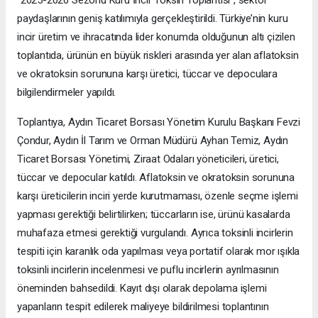
“2025-2026 Sezonu Kuru İncir Toksin Toplantısı”, sektör
paydaşlarının geniş katılımıyla gerçekleştirildi. Türkiye’nin kuru
incir üretim ve ihracatında lider konumda olduğunun altı çizilen
toplantıda, ürünün en büyük riskleri arasında yer alan aflatoksin
ve okratoksin sorununa karşı üretici, tüccar ve depoculara
bilgilendirmeler yapıldı.
Toplantıya, Aydın Ticaret Borsası Yönetim Kurulu Başkanı Fevzi
Çondur, Aydın İl Tarım ve Orman Müdürü Ayhan Temiz, Aydın
Ticaret Borsası Yönetimi, Ziraat Odaları yöneticileri, üretici,
tüccar ve depocular katıldı. Aflatoksin ve okratoksin sorununa
karşı üreticilerin inciri yerde kurutmaması, özenle seçme işlemi
yapması gerektiği belirtilirken; tüccarların ise, ürünü kasalarda
muhafaza etmesi gerektiği vurgulandı. Ayrıca toksinli incirlerin
tespiti için karanlık oda yapılması veya portatif olarak mor ışıkla
toksinli incirlerin incelenmesi ve puflu incirlerin ayrılmasının
öneminden bahsedildi. Kayıt dışı olarak depolama işlemi
yapanların tespit edilerek maliyeye bildirilmesi toplantının