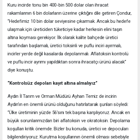
Kuru incirde tonu bin 400-bin 500 dolar olan ihracat
rakamlarının 6 bin dolarların üzerine çıktığını dile getiren Çondur,
“Hedefimiz 10 bin dolar seviyesine çıkarmak. Ancak bu hedefe
ulaşmak için üreticiden tüketiciye kadar herkesin elini taşın
altına koyması gerekiyor. İlk olarak kalite bahçede üretici
tarafından başlamalı, üretici toksinli ve puflu inciri ayırmalı,
incirler yerde değil kasalarda depolanmalı. Aflatoksin kontrolü
ve puflu incir ayrımı yapıldıktan sonra ihracatçı ürünü alacak”
diye konuştu.
“Kontrolsüz depoları kayıt altına almalıyız”
Aydın İl Tarım ve Orman Müdürü Ayhan Temiz de incirin
Aydın’ın en önemli ürünü olduğunu hatırlatarak şunları söyledi:
“Ülke üretiminin yüzde 56’sını tek başına karşılıyoruz. Ancak en
büyük sorunlarımızdan biri aflatoksin ve okratoksin. Depolama
koşulları kritik önemde. Bizler bu konuda, üretici ve depocuları
bilgilendiriyoruz. Kurutma koşullarının önemli olması sebebiyle