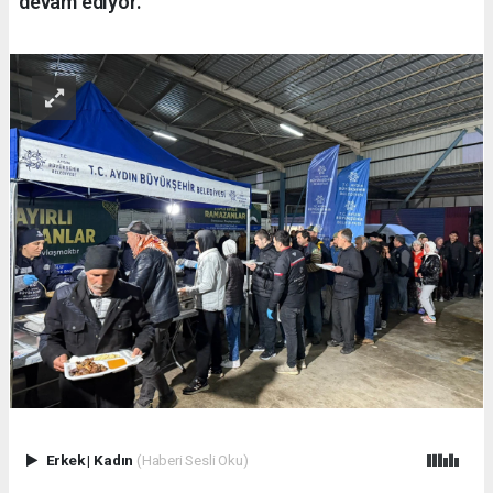
devam ediyor.
Erkek
|
Kadın
(Haberi Sesli Oku)