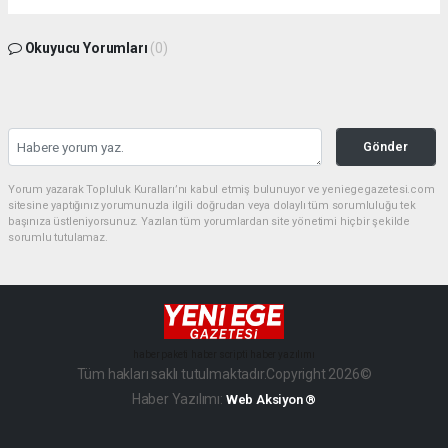
Okuyucu Yorumları
(0)
Gönder
Yorum yazarak Topluluk Kuralları’nı kabul etmiş bulunuyor ve yeniegegazetesi.com
sitesine yaptığınız yorumunuzla ilgili doğrudan veya dolaylı tüm sorumluluğu tek
başınıza üstleniyorsunuz. Yazılan tüm yorumlardan site yönetimi hiçbir şekilde
sorumlu tutulamaz.
haber paketi
haber scripti
haber yazılımı
Tüm hakları saklı tutulmaktadır.Copyright 2026©
Haber Yazılımı:
Web Aksiyon ®