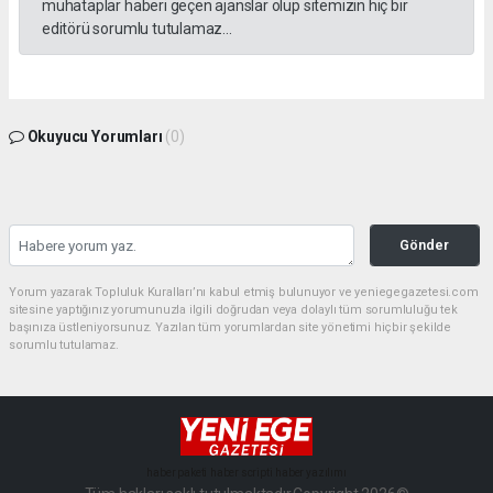
muhataplar haberi geçen ajanslar olup sitemizin hiç bir
editörü sorumlu tutulamaz...
Okuyucu Yorumları
(0)
Gönder
Yorum yazarak Topluluk Kuralları’nı kabul etmiş bulunuyor ve yeniegegazetesi.com
sitesine yaptığınız yorumunuzla ilgili doğrudan veya dolaylı tüm sorumluluğu tek
başınıza üstleniyorsunuz. Yazılan tüm yorumlardan site yönetimi hiçbir şekilde
sorumlu tutulamaz.
haber paketi
haber scripti
haber yazılımı