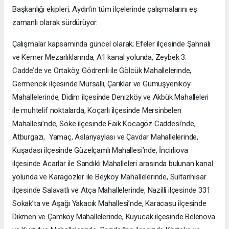
Başkanlığı ekipleri, Aydın’ın tüm ilçelerinde çalışmalarını eş
zamanlı olarak sürdürüyor.
Çalışmalar kapsamında güncel olarak; Efeler ilçesinde Şahnalı
ve Kemer Mezarlıklarında, A1 kanal yolunda, Zeybek 3.
Cadde’de ve Ortaköy, Gödrenli ile Gölcük Mahallelerinde,
Germencik ilçesinde Mursallı, Çarıklar ve Gümüşyeniköy
Mahallelerinde, Didim ilçesinde Denizköy ve Akbük Mahalleleri
ile muhtelif noktalarda, Koçarlı ilçesinde Mersinbelen
Mahallesi’nde, Söke ilçesinde Faik Kocagöz Caddesi’nde,
Atburgazı, Yamaç, Aslanyaylası ve Çavdar Mahallelerinde,
Kuşadası ilçesinde Güzelçamlı Mahallesi’nde, İncirliova
ilçesinde Acarlar ile Sandıklı Mahalleleri arasında bulunan kanal
yolunda ve Karagözler ile Beyköy Mahallelerinde, Sultanhisar
ilçesinde Salavatlı ve Atça Mahallelerinde, Nazilli ilçesinde 331
Sokak’ta ve Aşağı Yakacık Mahallesi’nde, Karacasu ilçesinde
Dikmen ve Çamköy Mahallelerinde, Kuyucak ilçesinde Belenova