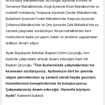
ve Kurtuluş Mahallelerinde, Bozdoğan ilçesinde Körteke ve
Osmaniye Mahallelerinde, Köşk ilçesinde Kıran Mahallesi’nde ve
muhtelif noktalarda, Yenipazar ilçesinde Çavdar Mahallesi’nde,
Buharkent ilçesinde Feslek Mahallesi’nde, Karpuzlu ilçesinde
Çobanisa Mahallesi’nde ve Çine ilçesinde Çaltı Mahallesi’nde eş
zamanlı çalışmalar sürdürülüyor. Kırsal mahallelerden kent
merkezlerine kadar yol yapım, bakım ve yenileme uygulamaları
aralıksız devam ediyor.
Aydın Büyükşehir Belediye Başkanı Özlem Çerçioğlu, tüm
ilçelerde çalışmaların artarak devam edeceğini ifade etti.
Başkan Çerçioğlu,
“Tüm ilçelerimizde çalışmalarımızı hız
kesmeden sürdürüyoruz. Aydınımızın dört bir yanında
ulaşım yatırımlarımızı eş zamanlı olarak hayata geçiriyor,
hizmetlerimizi hemşehrilerimiz ile buluşturuyoruz.
Çalışmalarımıza devam edeceğiz. Hizmetle büyüyen
Aydın”
ifadelerini kullandı.