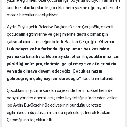
yüzme eğitimleri, özel çocuklar için bu yıl da sürüyor. Tamamen
ücretsiz olan kurslar ile çocuklar hem yüzme öğreniyor hem de
motor becerilerini geliştiriyor.
Aydın Büyükşehir Belediye Başkanı Özlem Çerçioğlu, otizmli
çocukların eğitimlerine ve gelişimlerine destek olmak için
çalışmalarının süreceğini belirtti. Başkan Çerçioğlu,
"Otizmin
farkındayız ve bu farkındalığı toplumun her kesimine
yaymakta kararlıyız. Bu anlayışla, otizmli çocuklarımız için
yürüttüğümüz projelerimizi geliştirmeye ve ailelerimizin
yanında olmaya devam edeceğiz. Çocuklarımızın
geleceği için çalışmayı sürdüreceğiz"
ifadelerini kullandı.
Çocuklarının yüzme kursları sayesinde hem fiziksel hem de
sosyal yönden önemli gelişimler kaydettiğini ifade eden veliler
ise Aydın Büyükşehir Belediyesi'nin sunduğu ücretsiz
eğitimlerden duydukları memnuniyeti dile getirerek Başkan
Çerçioğlu'na teşekkür etti.