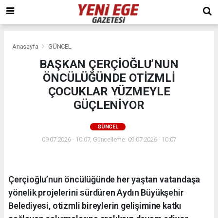
Anasayfa
GÜNCEL
BAŞKAN ÇERÇİOĞLU’NUN
ÖNCÜLÜĞÜNDE OTİZMLİ
ÇOCUKLAR YÜZMEYLE
GÜÇLENİYOR
GÜNCEL
09.07.2026 - 10:07, Güncelleme: 09.07.2026 - 10:07
Çerçioğlu’nun öncülüğünde her yaştan vatandaşa
yönelik projelerini sürdüren Aydın Büyükşehir
Belediyesi, otizmli bireylerin gelişimine katkı