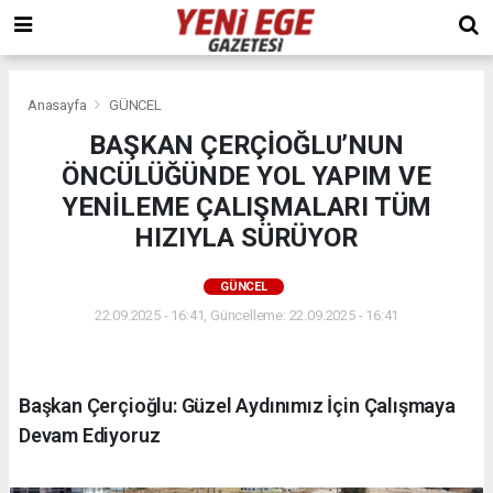
Anasayfa
GÜNCEL
BAŞKAN ÇERÇİOĞLU’NUN
ÖNCÜLÜĞÜNDE YOL YAPIM VE
YENİLEME ÇALIŞMALARI TÜM
HIZIYLA SÜRÜYOR
GÜNCEL
22.09.2025 - 16:41, Güncelleme: 22.09.2025 - 16:41
Başkan Çerçioğlu: Güzel Aydınımız İçin Çalışmaya
Devam Ediyoruz