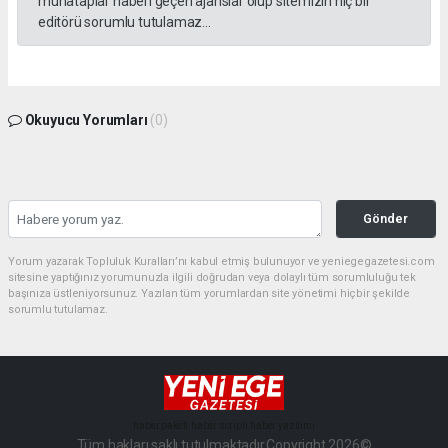
muhataplar haberi geçen ajanslar olup sitemizin hiç bir
editörü sorumlu tutulamaz...
Okuyucu Yorumları
(0)
Gönder
Yorum yazarak Topluluk Kuralları’nı kabul etmiş bulunuyor ve yeniegegazetesi.com
sitesine yaptığınız yorumunuzla ilgili doğrudan veya dolaylı tüm sorumluluğu tek
başınıza üstleniyorsunuz. Yazılan tüm yorumlardan site yönetimi hiçbir şekilde
sorumlu tutulamaz.
haber paketi
haber scripti
haber yazılımı
Tüm hakları saklı tutulmaktadır.Copyright 2026©