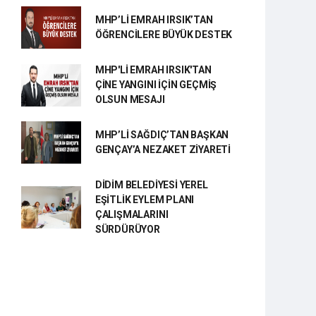
MHP’Lİ EMRAH IRSIK’TAN
ÖĞRENCİLERE BÜYÜK DESTEK
MHP'Lİ EMRAH IRSIK'TAN
ÇİNE YANGINI İÇİN GEÇMİŞ
OLSUN MESAJI
MHP’Lİ SAĞDIÇ’TAN BAŞKAN
GENÇAY’A NEZAKET ZİYARETİ
DİDİM BELEDİYESİ YEREL
EŞİTLİK EYLEM PLANI
ÇALIŞMALARINI
SÜRDÜRÜYOR