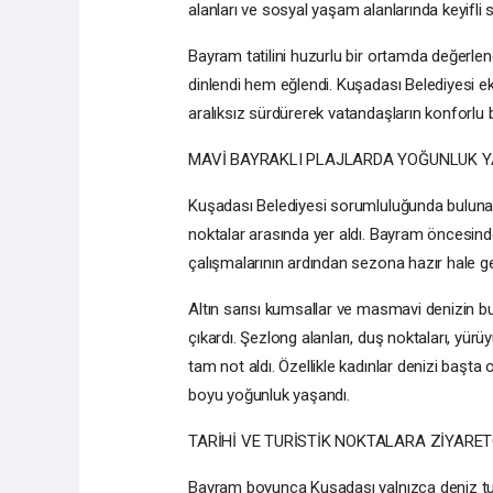
alanları ve sosyal yaşam alanlarında keyifli s
Bayram tatilini huzurlu bir ortamda değerle
dinlendi hem eğlendi. Kuşadası Belediyesi ek
aralıksız sürdürerek vatandaşların konforlu
MAVİ BAYRAKLI PLAJLARDA YOĞUNLUK Y
Kuşadası Belediyesi sorumluluğunda bulunan 4
noktalar arasında yer aldı. Bayram öncesind
çalışmalarının ardından sezona hazır hale getiri
Altın sarısı kumsallar ve masmavi denizin b
çıkardı. Şezlong alanları, duş noktaları, yürüy
tam not aldı. Özellikle kadınlar denizi başta
boyu yoğunluk yaşandı.
TARİHİ VE TURİSTİK NOKTALARA ZİYARETÇ
Bayram boyunca Kuşadası yalnızca deniz turizm