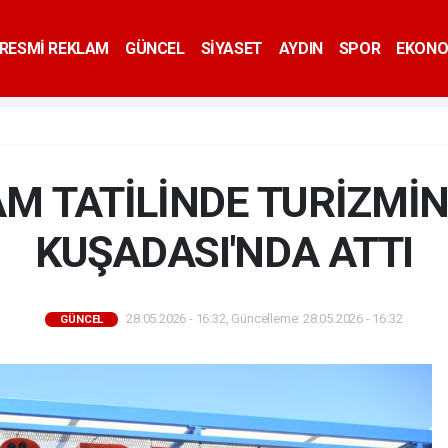
RESMİ REKLAM
GÜNCEL
SİYASET
AYDIN
SPOR
EKONO
M TATİLİNDE TURİZMİN
KUŞADASI'NDA ATTI
28.05.2026 - 16:32, Güncelleme: 28.05.2026 - 16:32
GÜNCEL