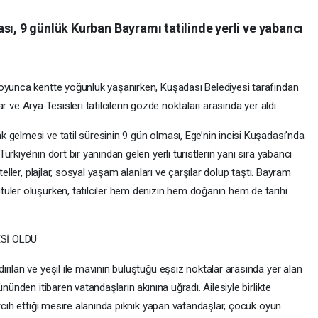
sı, 9 günlük Kurban Bayramı tatilinde yerli ve yabancı
boyunca kentte yoğunluk yaşanırken, Kuşadası Belediyesi tarafından
lar ve Arya Tesisleri tatilcilerin gözde noktaları arasında yer aldı.
 gelmesi ve tatil süresinin 9 gün olması, Ege’nin incisi Kuşadası’nda
rkiye’nin dört bir yanından gelen yerli turistlerin yanı sıra yabancı
teller, plajlar, sosyal yaşam alanları ve çarşılar dolup taştı. Bayram
üler oluşurken, tatilciler hem denizin hem doğanın hem de tarihi
Sİ OLDU
rılan ve yeşil ile mavinin buluştuğu eşsiz noktalar arasında yer alan
nünden itibaren vatandaşların akınına uğradı. Ailesiyle birlikte
ercih ettiği mesire alanında piknik yapan vatandaşlar, çocuk oyun