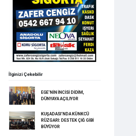
İlginizi Çekebilir
EGE’NİN İNCİSİ DİDİM,
DÜNYAYA AÇILIYOR
KUŞADASI’NDA KÜNKCÜ
RÜZGARI: DESTEK ÇIĞ GİBİ
BÜYÜYOR