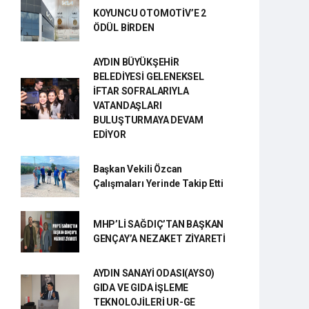
KOYUNCU OTOMOTİV’E 2
ÖDÜL BİRDEN
AYDIN BÜYÜKŞEHİR
BELEDİYESİ GELENEKSEL
İFTAR SOFRALARIYLA
VATANDAŞLARI
BULUŞTURMAYA DEVAM
EDİYOR
Başkan Vekili Özcan
Çalışmaları Yerinde Takip Etti
MHP’Lİ SAĞDIÇ’TAN BAŞKAN
GENÇAY’A NEZAKET ZİYARETİ
AYDIN SANAYİ ODASI(AYSO)
GIDA VE GIDA İŞLEME
TEKNOLOJİLERİ UR-GE