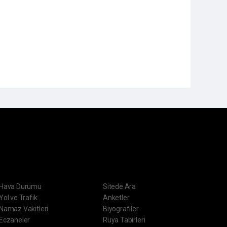
ERVİSLER
DİĞER
Hava Durumu
Sitede Ara
Yol ve Trafik
Anketler
Namaz Vakitleri
Biyografiler
Eczaneler
Rüya Tabirleri