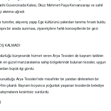
ihi Güvercinada Kalesi, Öküz Mehmet Paşa Kervansarayı ve sahil
i akınına uğradı.
 turistler, alışveriş yapıp Ege kültürünü yakından tanıma fırsatı buldu.
şını bir arada sunması, ziyaretçilere farklı konseptlerde bir gezi
BOŞ KALMADI
üdürlüğü bünyesinde hizmet veren Arya Tesisleri de bayram tatilinin
in en güzel manzaralarına sahip bölgelerinde bulunan tesisler, uygun
lardan büyük ilgi gördü.
sunulduğu Arya Tesisleri’nde misafirler bir yandan dinlenirken bir
ini çıkardı. Bayram boyunca yoğunluk yaşanan tesislerde belediye
alışmalarını kesintisiz sürdürdü.
İ