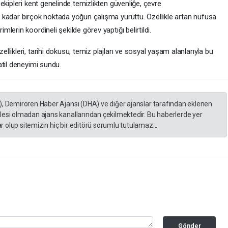
ekipleri kent genelinde temizlikten güvenliğe, çevre
 kadar birçok noktada yoğun çalışma yürüttü. Özellikle artan nüfusa
erin koordineli şekilde görev yaptığı belirtildi.
ikleri, tarihi dokusu, temiz plajları ve sosyal yaşam alanlarıyla bu
atil deneyimi sundu.
), Demirören Haber Ajansı (DHA) ve diğer ajanslar tarafından eklenen
lesi olmadan ajans kanallarından çekilmektedir. Bu haberlerde yer
 olup sitemizin hiç bir editörü sorumlu tutulamaz...
Gönder