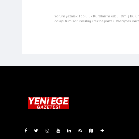
Yorum yazarak Topluluk Kuralları’nı kabul etmiş bulu
dolaylı tüm sorumluluğu tek başınıza üstleniyorsunuz
Pro-0.076