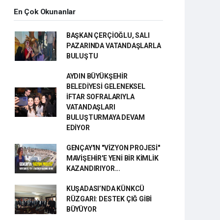
En Çok Okunanlar
BAŞKAN ÇERÇİOĞLU, SALI
PAZARINDA VATANDAŞLARLA
BULUŞTU
AYDIN BÜYÜKŞEHİR
BELEDİYESİ GELENEKSEL
İFTAR SOFRALARIYLA
VATANDAŞLARI
BULUŞTURMAYA DEVAM
EDİYOR
GENÇAY'IN "VİZYON PROJESİ"
MAVİŞEHİR'E YENİ BİR KİMLİK
KAZANDIRIYOR...
KUŞADASI’NDA KÜNKCÜ
RÜZGARI: DESTEK ÇIĞ GİBİ
BÜYÜYOR