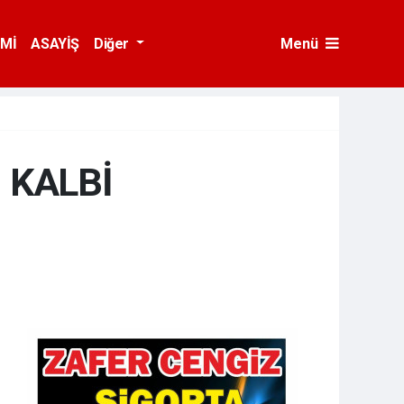
Mİ
ASAYİŞ
Diğer
Menü
 KALBİ