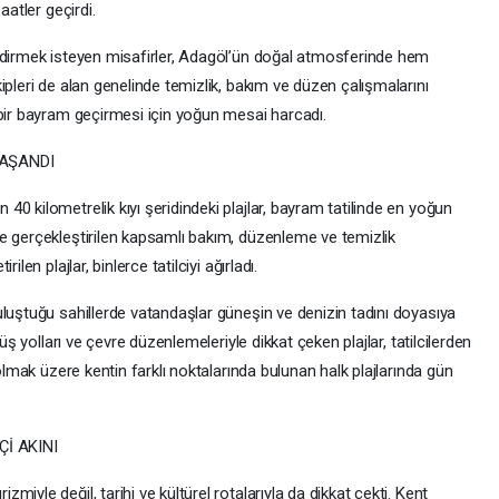
aatler geçirdi.
ndirmek isteyen misafirler, Adagöl’ün doğal atmosferinde hem
ipleri de alan genelinde temizlik, bakım ve düzen çalışmalarını
 bir bayram geçirmesi için yoğun mesai harcadı.
AŞANDI
0 kilometrelik kıyı şeridindeki plajlar, bayram tatilinde en yoğun
e gerçekleştirilen kapsamlı bakım, düzenleme ve temizlik
len plajlar, binlerce tatilciyi ağırladı.
uluştuğu sahillerde vatandaşlar güneşin ve denizin tadını doyasıya
üş yolları ve çevre düzenlemeleriyle dikkat çeken plajlar, tatilcilerden
 olmak üzere kentin farklı noktalarında bulunan halk plajlarında gün
İ AKINI
iyle değil, tarihi ve kültürel rotalarıyla da dikkat çekti. Kent