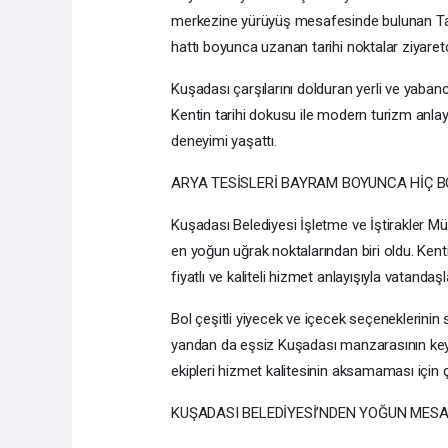
merkezine yürüyüş mesafesinde bulunan Tar
hattı boyunca uzanan tarihi noktalar ziyaretç
Kuşadası çarşılarını dolduran yerli ve yabancı
Kentin tarihi dokusu ile modern turizm anlayı
deneyimi yaşattı.
ARYA TESİSLERİ BAYRAM BOYUNCA HİÇ 
Kuşadası Belediyesi İşletme ve İştirakler M
en yoğun uğrak noktalarından biri oldu. Kent
fiyatlı ve kaliteli hizmet anlayışıyla vatandaş
Bol çeşitli yiyecek ve içecek seçeneklerinin 
yandan da eşsiz Kuşadası manzarasının keyf
ekipleri hizmet kalitesinin aksamaması için ç
KUŞADASI BELEDİYESİ’NDEN YOĞUN MESA