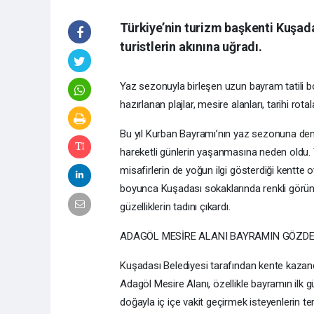
Türkiye’nin turizm başkenti Kuşada
turistlerin akınına uğradı.
Yaz sezonuyla birleşen uzun bayram tatili 
hazırlanan plajlar, mesire alanları, tarihi rota
Bu yıl Kurban Bayramı’nın yaz sezonuna denk
hareketli günlerin yaşanmasına neden oldu. Tü
misafirlerin de yoğun ilgi gösterdiği kentte o
boyunca Kuşadası sokaklarında renkli görünt
güzelliklerin tadını çıkardı.
ADAGÖL MESİRE ALANI BAYRAMIN GÖZDE
Kuşadası Belediyesi tarafından kente kazandı
Adagöl Mesire Alanı, özellikle bayramın ilk gü
doğayla iç içe vakit geçirmek isteyenlerin t