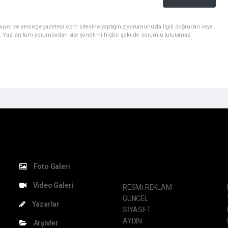
nuyor ve yeniegegazetesi.com sitesine yaptığınız yorumunuzla ilgili doğrudan veya
. Yazılan tüm yorumlardan site yönetimi hiçbir şekilde sorumlu tutulamaz.
KATEGORİLER
S
Foto Galeri
Video Galeri
RESMİ REKLAM
GÜNCEL
Yazarlar
SİYASET
AYDIN
Arşivler