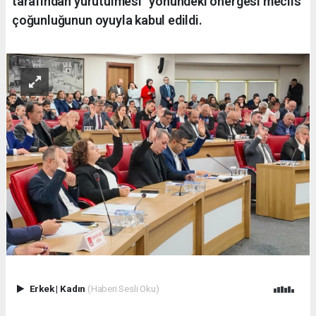
tarafından yürütülmesi” yönündeki önergesi meclis
çoğunluğunun oyuyla kabul edildi.
Erkek
|
Kadın
(Haberi Sesli Oku)