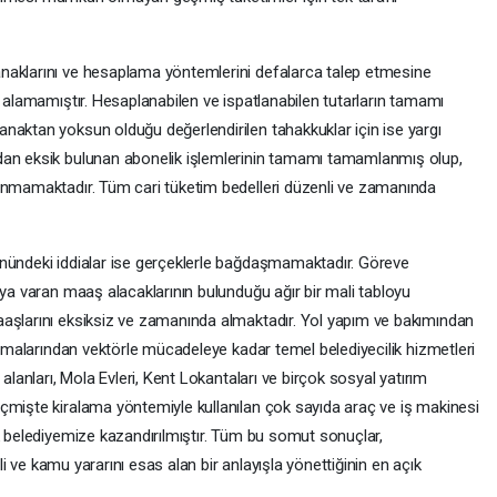
naklarını ve hesaplama yöntemlerini defalarca talep etmesine
a alamamıştır. Hesaplanabilen ve ispatlanabilen tutarların tamamı
naktan yoksun olduğu değerlendirilen tahakkuklar için ise yargı
dan eksik bulunan abonelik işlemlerinin tamamı tamamlanmış olup,
lunmamaktadır. Tüm cari tüketim bedelleri düzenli ve zamanında
önündeki iddialar ise gerçeklerle bağdaşmamaktadır. Göreve
aya varan maaş alacaklarının bulunduğu ağır bir mali tabloyu
aaşlarını eksiksiz ve zamanında almaktadır. Yol yapım ve bakımından
lışmalarından vektörle mücadeleye kadar temel belediyecilik hizmetleri
alanları, Mola Evleri, Kent Lokantaları ve birçok sosyal yatırım
çmişte kiralama yöntemiyle kullanılan çok sayıda araç ve iş makinesi
k belediyemize kazandırılmıştır. Tüm bu somut sonuçlar,
nli ve kamu yararını esas alan bir anlayışla yönettiğinin en açık