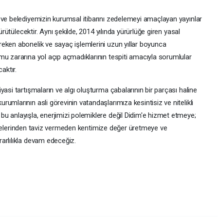
 ve belediyemizin kurumsal itibarını zedelemeyi amaçlayan yayınlar
ürütülecektir. Aynı şekilde, 2014 yılında yürürlüğe giren yasal
eken abonelik ve sayaç işlemlerini uzun yıllar boyunca
mu zararına yol açıp açmadıklarının tespiti amacıyla sorumlular
aktır.
asi tartışmaların ve algı oluşturma çabalarının bir parçası haline
umlarının asli görevinin vatandaşlarımıza kesintisiz ve nitelikli
u anlayışla, enerjimizi polemiklere değil Didim'e hizmet etmeye;
n ilkelerinden taviz vermeden kentimize değer üretmeye ve
arlılıkla devam edeceğiz.