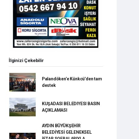
İlginizi Çekebilir
Palandöken’e Künkcü’den tam
destek
KUŞADASI BELEDIYESI BASIN
AÇIKLAMASI
AYDIN BÜYÜKŞEHİR
BELEDİYESİ GELENEKSEL
İFTAR SOFRALARIYLA