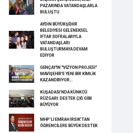
PAZARINDA VATANDAŞLARLA
BULUŞTU
AYDIN BÜYÜKŞEHİR
BELEDİYESİ GELENEKSEL
İFTAR SOFRALARIYLA
VATANDAŞLARI
BULUŞTURMAYA DEVAM
EDİYOR
GENÇAY'IN "VİZYON PROJESİ"
MAVİŞEHİR'E YENİ BİR KİMLİK
KAZANDIRIYOR...
KUŞADASI’NDA KÜNKCÜ
RÜZGARI: DESTEK ÇIĞ GİBİ
BÜYÜYOR
MHP’Lİ EMRAH IRSIK’TAN
ÖĞRENCİLERE BÜYÜK DESTEK