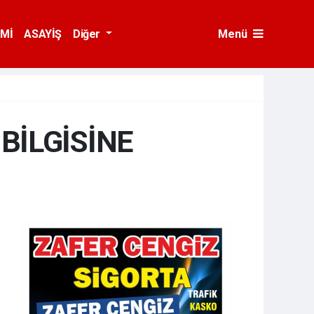
Mİ
ASAYİŞ
Diğer
Menü
BİLGİSİNE