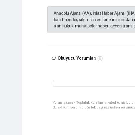
Anadolu Ajansı (AA), İhlas Haber Ajansı (İHA
tüm haberler, sitemizin editörlerinin müdaha
alan hukuki muhataplar haberi geçen ajanslar
Okuyucu Yorumları
(0)
Yorum yazarak Topluluk Kuralları’nı kabul etmiş bulu
dolaylı tüm sorumluluğu tek başınıza üstleniyorsunuz