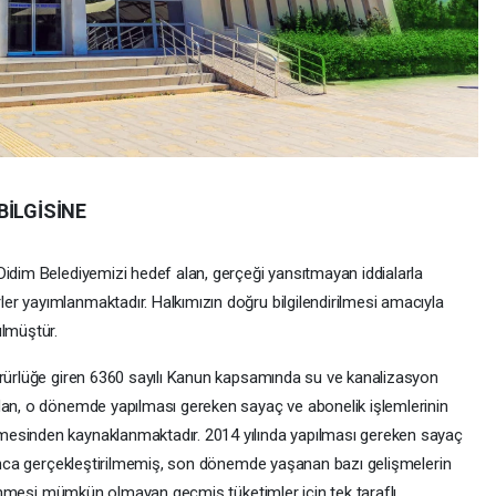
BİLGİSİNE
Didim Belediyemizi hedef alan, gerçeği yansıtmayan iddialarla
r yayımlanmaktadır. Halkımızın doğru bilgilendirilmesi amacıyla
ülmüştür.
ürürlüğe giren 6360 sayılı Kanun kapsamında su ve kanalizasyon
dan, o dönemde yapılması gereken sayaç ve abonelik işlemlerinin
mesinden kaynaklanmaktadır. 2014 yılında yapılması gereken sayaç
oyunca gerçekleştirilmemiş, son dönemde yaşanan bazı gelişmelerin
irlenmesi mümkün olmayan geçmiş tüketimler için tek taraflı