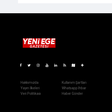
Pro-0.069
Hakkımızda
Kullanım Şartları
Yayın İlkeleri
Whatsapp İhbar
Veri Politikası
Haber Gönder