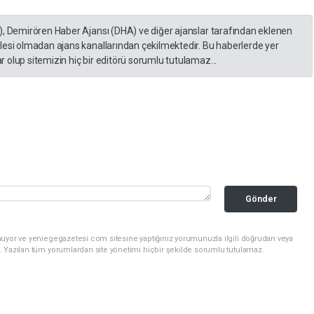
), Demirören Haber Ajansı (DHA) ve diğer ajanslar tarafından eklenen
lesi olmadan ajans kanallarından çekilmektedir. Bu haberlerde yer
 olup sitemizin hiç bir editörü sorumlu tutulamaz...
Gönder
nuyor ve yeniegegazetesi.com sitesine yaptığınız yorumunuzla ilgili doğrudan veya
. Yazılan tüm yorumlardan site yönetimi hiçbir şekilde sorumlu tutulamaz.