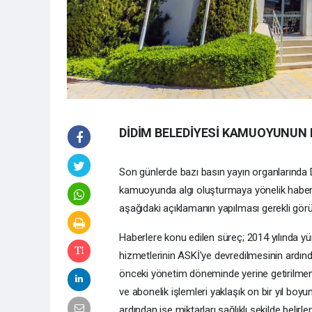
DİDİM BELEDİYESİ KAMUOYUNUN 
Son günlerde bazı basın yayın organlarında 
kamuoyunda algı oluşturmaya yönelik haberle
aşağıdaki açıklamanın yapılması gerekli gör
Haberlere konu edilen süreç; 2014 yılında y
hizmetlerinin ASKİ'ye devredilmesinin ardın
önceki yönetim döneminde yerine getirilme
ve abonelik işlemleri yaklaşık on bir yıl b
ardından ise miktarları sağlıklı şekilde bel