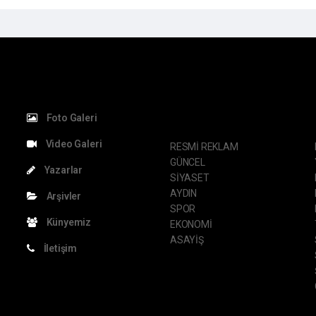
KATEGORİLER
S
Foto Galeri
Video Galeri
RESMİ REKLAM
GÜNCEL
Yazarlar
SİYASET
AYDIN
Arşivler
SPOR
Künyemiz
EKONOMİ
ASAYİŞ
İletişim