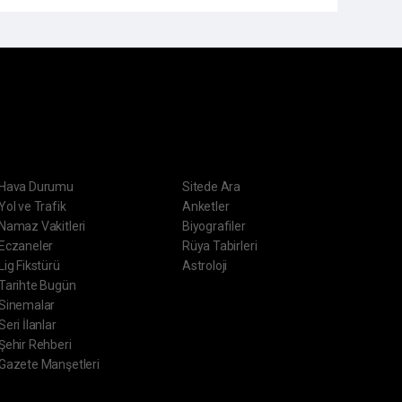
ERVİSLER
DİĞER
Hava Durumu
Sitede Ara
Yol ve Trafik
Anketler
Namaz Vakitleri
Biyografiler
Eczaneler
Rüya Tabirleri
Lig Fikstürü
Astroloji
Tarihte Bugün
Sinemalar
Seri İlanlar
Şehir Rehberi
Gazete Manşetleri