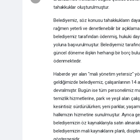
tahakkuklar oluşturulmuştur.
Belediyemiz, söz konusu tahakkukların daya
rağmen yeterli ve denetlenebilir bir açıklam
belediyemiz tarafından ödenmiş, hukuki daya
yoluna başvurulmuştur. Belediyemiz tarafın
güncel döneme ilişkin herhangi bir borç bu
ödenmektedir.
Haberde yer alan "mali yönetim yetersiz" y
geldiğimizde belediyemiz, çalışanlarının 14 
devralmıştır. Bugün ise tüm personelimiz m
temizlik hizmetlerine, park ve yeşil alan ça
kesintisiz sürdürülürken; yeni parklar, yaşam 
halkımızın hizmetine sunulmuştur. Ayrıca ge
belediyemizin öz kaynaklarıyla satın alınara
belediyemizin mali kaynaklarını planlı, disipli
göstergesidir.