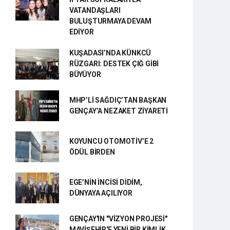
VATANDAŞLARI
BULUŞTURMAYA DEVAM
EDİYOR
KUŞADASI’NDA KÜNKCÜ
RÜZGARI: DESTEK ÇIĞ GİBİ
BÜYÜYOR
MHP’Lİ SAĞDIÇ’TAN BAŞKAN
GENÇAY’A NEZAKET ZİYARETİ
KOYUNCU OTOMOTİV’E 2
ÖDÜL BİRDEN
EGE’NİN İNCİSİ DİDİM,
DÜNYAYA AÇILIYOR
GENÇAY'IN "VİZYON PROJESİ"
MAVİŞEHİR'E YENİ BİR KİMLİK