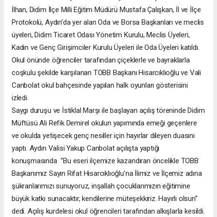
İlhan, Didim İlçe Milli Eğitim Müdürü Mustafa Çalışkan, İl ve İlçe
Protokolü, Aydın’da yer alan Oda ve Borsa Başkanları ve meclis
üyeleri, Didim Ticaret Odası Yönetim Kurulu, Meclis Üyeleri,
Kadın ve Genç Girişimciler Kurulu Üyeleri ile Oda Üyeleri katıldı.
Okul önünde öğrenciler tarafından çiçeklerle ve bayraklarla
coşkulu şekilde karşılanan TOBB Başkanı Hisarcıklıoğlu ve Vali
Canbolat okul bahçesinde yapılan halk oyunları gösterisini
izledi.
Saygı duruşu ve İstiklal Marşı ile başlayan açılış töreninde Didim
Müftüsü Ali Refik Demirel okulun yapımında emeği geçenlere
ve okulda yetişecek genç nesiller için hayırlar dileyen duasını
yaptı. Aydın Valisi Yakup Canbolat açılışta yaptığı
konuşmasında “Bu eseri ilçemize kazandıran öncelikle TOBB
Başkanımız Sayın Rifat Hisarcıklıoğlu’na İlimiz ve İlçemiz adına
şükranlarımızı sunuyoruz, inşallah çocuklarımızın eğitimine
büyük katkı sunacaktır, kendilerine müteşekkiriz. Hayırlı olsun”
dedi. Açılış kurdelesi okul öğrencileri tarafından alkışlarla kesildi.