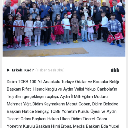
Erkek
|
Kadın
(Haberi Sesli Oku)
Didim TOBB 100. Yıl Anaokulu Türkiye Odalar ve Borsalar Birliği
Başkanı Rifat Hisarcıklıoğlu ve Aydın Valisi Yakup Canbolat’ın
Teşrifleri gerçekleşen açılışa; Aydın İl Milli Eğitim Müdürü
Mehmet Yiğit, Didim Kaymakamı Mesut Çoban, Didim Belediye
Başkanı Hatice Gençay, TOBB Yönetim Kurulu Üyesi ve Aydın
Ticaret Odası Başkanı Hakan Ülken, Didim Ticaret Odası
Yönetim Kurulu Başkanı Hilmi Erbaş, Meclis Başkanı Eda Yücel