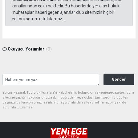
kanallarından çekilmektedir. Bu haberlerde yer alan hukuki
muhataplar haberi geçen ajanslar olup sitemizin hiç bir
editörü sorumlu tutulamaz...
Okuyucu Yorumları
(0)
Gönder
Yorum yazarak Topluluk Kuralları’nı kabul etmiş bulunuyor ve yeniegegazetesi.com
sitesine yaptığınız yorumunuzla ilgili doğrudan veya dolaylı tüm sorumluluğu tek
başınıza üstleniyorsunuz. Yazılan tüm yorumlardan site yönetimi hiçbir şekilde
sorumlu tutulamaz.