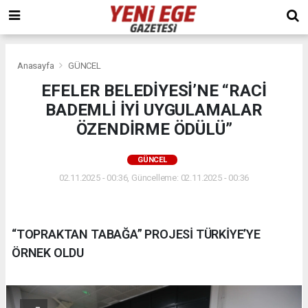
Anasayfa
GÜNCEL
EFELER BELEDİYESİ’NE “RACİ
BADEMLİ İYİ UYGULAMALAR
ÖZENDİRME ÖDÜLÜ”
GÜNCEL
02.11.2025 - 00:36, Güncelleme: 02.11.2025 - 00:36
“TOPRAKTAN TABAĞA” PROJESİ TÜRKİYE’YE
ÖRNEK OLDU