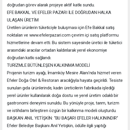
doğrudan görev alarak projeye aktif katkı sundu.
EFE BAKKAL VE EFELER PAZARI İLE DOĞRUDAN HALKA
ULAŞAN ÜRETİM
Üretilen ürünlerin tüketiciyle buluşması için Efe Bakkal satış
noktaları ve www.efelerpazari.com çevrim içi satış platformu
hizmetlerine devam etti. Bu sistem sayesinde üretici ile tüketici
arasındaki aracılar ortadan kaldırılarak yerel ekonomiye
doğrudan katkı sağlandı.
TURİZMLE BÜTÜNLEŞEN KALKINMA MODELİ
Projenin turizm ayağı, İmamköy Mesire Alanı’nda hizmet veren
Efeler Doğa Otel & Restoran aracılığıyla hayata geçirildi. Tesiste
sunulan gıda ürünlerinde, kadın üreticilerin fabrikada işlediği
yerel ürünler kullanılarak doğa dostu ve yerel üretim odaklı bir
gastronomi deneyimi sunuldu. Bu yönüyle proje, tarım, turizm
ve istihdamı birleştiren özgün bir kalkınma modeli oluşturdu.
BAŞKAN ANIL YETİŞKİN: “BU BAŞARI EFELER HALKININDIR”
Efeler Belediye Başkanı Anıl Yetişkin, ödülle ilgili yaptığı