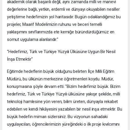
akademik olarak başarılı değil, aynı zamanda milli ve manevi
değerlerine bağlı, yetkin, erdemli ve dünyayı okuyabilen nesiller
yetiştirme hedefimizin yol haritasıdır. Bugün odaklandığımız bu
projeler, Maarif Modelimizin ruhunu ve beceri temelli
yaklaşımını sınıflarımızda ete kemiğe büründürdüğümüz en
somut uygulama alanlarıdır."
"Hedefimiz, Türk ve Türkiye Yüzyılı Ülküsüne Uygun Bir Nesil
İnşa Etmektir"
Eğitimde hedeflerin büyük olduğunu belirten İlçe Milli Eğitim
Müdürü, bu ülkünün merkezine öğretmenleri koydu. Müdür,
konuşmasına şöyle devam etti: "Bizim hedefimiz büyük. Bizim
hedefimiz, Türk ve Türkiye Yüzyılı ülküsüne yakışır şekilde, milli
teknoloji hamlesine yön veren, bilim üreten, dünyayla rekabet
edebilen ve kendi hikâyesini yazabilen bir nesil inşa etmektir. Bu
büyük hedefin mimarı sizlersiniz. Bu vizyonun sahadaki
uygulayıcıları, öğrencilerimizin yüreğindeki o ilk proje kıvılcımını