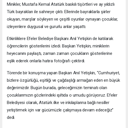
Minikler, Mustafa Kemal Atatürk baskılı tişörtleri ve ay yıldızlı
Türk bayrakları ile sahneye çıktı. Ellerinde bayraklarla şiirler
okuyan, marşlar söyleyen ve çeşitli oyunlar oynayan çocuklar,
izleyenlere duygusal ve gururlu anlar yaşattı.
Etkinliklere Efeler Belediye Başkanı Anıl Yetişkin de katılarak
öğrencilerin gösterilerini izledi. Başkan Yetişkin, miniklerin
heyecanını paylaştı, zaman zaman çocukların gösterilerine
eşlik ederek onlarla hatıra fotoğrafı çektirdi.
Törende bir konuşma yapan Başkan Anıl Yetişkin, “Cumhuriyet,
bizlere özgürlüğü, eşitliği ve çağdaşlığı armağan eden en büyük
değerimizdir. Bugün burada, geleceğimizin teminatı olan
çocuklarımızın gözlerindeki ışıltıda o umudu görüyoruz. Efeler
Belediyesi olarak, Atatürk ilke ve inkılaplarına bağlı nesiller
yetiştirmek için var gücümüzle çalışmaya devam edeceğiz”
dedi.