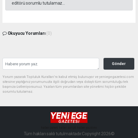
editörü sorumlu tutulamaz...
Okuyucu Yorumları
(0)
Gönder
Yorum yazarak Topluluk Kuralları’nı kabul etmiş bulunuyor ve yeniegegazetesi.com
sitesine yaptığınız yorumunuzla ilgili doğrudan veya dolaylı tüm sorumluluğu tek
başınıza üstleniyorsunuz. Yazılan tüm yorumlardan site yönetimi hiçbir şekilde
sorumlu tutulamaz.
haber paketi
haber scripti
haber yazılımı
Tüm hakları saklı tutulmaktadır.Copyright 2026©