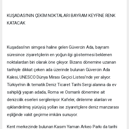
KUŞADASI’NIN ÇEKİM NOKTALARI BAYRAM KEYFİNE RENK
KATACAK
Kuşadası’nın simgesi haline gelen Güvercin Ada, bayram
süresince ziyaretçilerin en yoğun ilgi göstermesi beklenen
noktalardan biri olarak öne çıkıyor. Bizans dönemine uzanan
tarihiyle dikkat çeken ada üzerinde bulunan Güvercin Ada
Kalesi, UNESCO Dünya Mirası Geçici Listesi’nde yer alıyor.
Türkiye’nin ilk tematik Deniz Ticaret Tarihi Sergi alanına da ev
sahipliği yapan adada, Roma ve Osmanlı dönemine ait
denizcilik eserleri sergileniyor. Kafeler, dinlenme alanları ve
ışıklandırılmış yürüyüş yolları ise ziyaretçilere deniz manzarası
eşliğinde vakit geçirme imkânı sunuyor.
Kent merkezinde bulunan Kasım Yaman Arkeo Parkı da tarihi