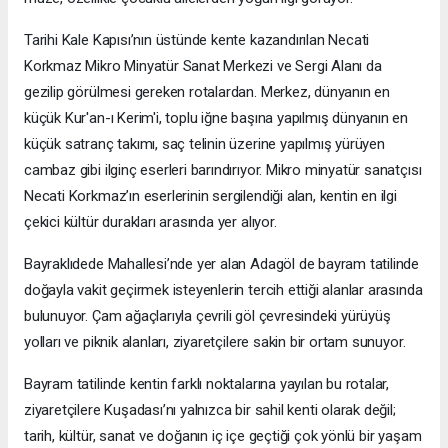
Tarihi Kale Kapısı’nın üstünde kente kazandırılan Necati
Korkmaz Mikro Minyatür Sanat Merkezi ve Sergi Alanı da
gezilip görülmesi gereken rotalardan. Merkez, dünyanın en
küçük Kur'an-ı Kerim'i, toplu iğne başına yapılmış dünyanın en
küçük satranç takımı, saç telinin üzerine yapılmış yürüyen
cambaz gibi ilginç eserleri barındırıyor. Mikro minyatür sanatçısı
Necati Korkmaz’ın eserlerinin sergilendiği alan, kentin en ilgi
çekici kültür durakları arasında yer alıyor.
Bayraklıdede Mahallesi’nde yer alan Adagöl de bayram tatilinde
doğayla vakit geçirmek isteyenlerin tercih ettiği alanlar arasında
bulunuyor. Çam ağaçlarıyla çevrili göl çevresindeki yürüyüş
yolları ve piknik alanları, ziyaretçilere sakin bir ortam sunuyor.
Bayram tatilinde kentin farklı noktalarına yayılan bu rotalar,
ziyaretçilere Kuşadası’nı yalnızca bir sahil kenti olarak değil;
tarih, kültür, sanat ve doğanın iç içe geçtiği çok yönlü bir yaşam