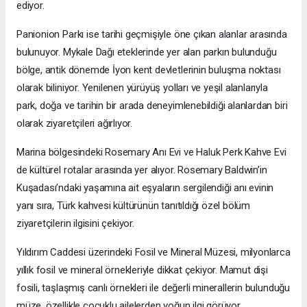
ediyor.
Panionion Parkı ise tarihi geçmişiyle öne çıkan alanlar arasında
bulunuyor. Mykale Dağı eteklerinde yer alan parkın bulunduğu
bölge, antik dönemde İyon kent devletlerinin buluşma noktası
olarak biliniyor. Yenilenen yürüyüş yolları ve yeşil alanlarıyla
park, doğa ve tarihin bir arada deneyimlenebildiği alanlardan biri
olarak ziyaretçileri ağırlıyor.
Marina bölgesindeki Rosemary Anı Evi ve Haluk Perk Kahve Evi
de kültürel rotalar arasında yer alıyor. Rosemary Baldwin’in
Kuşadası’ndaki yaşamına ait eşyaların sergilendiği anı evinin
yanı sıra, Türk kahvesi kültürünün tanıtıldığı özel bölüm
ziyaretçilerin ilgisini çekiyor.
Yıldırım Caddesi üzerindeki Fosil ve Mineral Müzesi, milyonlarca
yıllık fosil ve mineral örnekleriyle dikkat çekiyor. Mamut dişi
fosili, taşlaşmış canlı örnekleri ile değerli minerallerin bulunduğu
müze, özellikle çocuklu ailelerden yoğun ilgi görüyor.