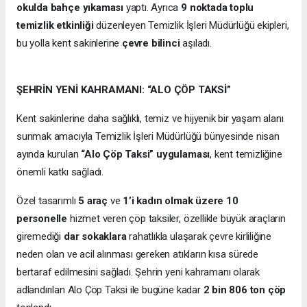
okulda bahçe yıkaması
yaptı. Ayrıca
9 noktada toplu
temizlik etkinliği
düzenleyen Temizlik İşleri Müdürlüğü ekipleri,
bu yolla kent sakinlerine
çevre bilinci
aşıladı.
ŞEHRİN YENİ KAHRAMANI: “ALO ÇÖP TAKSİ”
Kent sakinlerine daha sağlıklı, temiz ve hijyenik bir yaşam alanı
sunmak amacıyla Temizlik İşleri Müdürlüğü bünyesinde nisan
ayında kurulan
“Alo Çöp Taksi” uygulaması
, kent temizliğine
önemli katkı sağladı.
Özel tasarımlı
5 araç
ve
1’i kadın olmak üzere 10
personelle
hizmet veren çöp taksiler, özellikle büyük araçların
giremediği
dar sokaklara
rahatlıkla ulaşarak çevre kirliliğine
neden olan ve acil alınması gereken atıkların kısa sürede
bertaraf edilmesini sağladı. Şehrin yeni kahramanı olarak
adlandırılan Alo Çöp Taksi ile bugüne kadar
2 bin 806 ton çöp