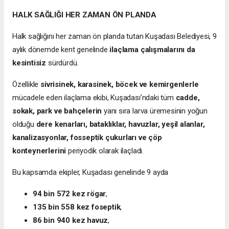
HALK SAĞLIĞI HER ZAMAN ÖN PLANDA
Halk sağlığını her zaman ön planda tutan Kuşadası Belediyesi, 9
aylık dönemde kent genelinde
ilaçlama çalışmalarını da
kesintisiz
sürdürdü.
Özellikle
sivrisinek, karasinek, böcek ve kemirgenlerle
mücadele eden ilaçlama ekibi, Kuşadası’ndaki tüm
cadde,
sokak, park ve bahçelerin
yanı sıra larva üremesinin yoğun
olduğu
dere kenarları, bataklıklar, havuzlar, yeşil alanlar,
kanalizasyonlar, fosseptik çukurları ve çöp
konteynerlerini
periyodik olarak ilaçladı.
Bu kapsamda ekipler, Kuşadası genelinde 9 ayda
94 bin 572 kez rögar
,
135 bin 558 kez foseptik
,
86 bin 940 kez havuz
,