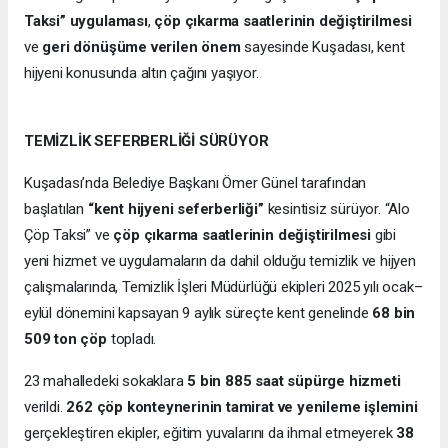
Taksi” uygulaması
,
çöp çıkarma saatlerinin değiştirilmesi
ve
geri dönüşüme verilen önem
sayesinde Kuşadası, kent
hijyeni konusunda altın çağını yaşıyor.
TEMİZLİK SEFERBERLİĞİ SÜRÜYOR
Kuşadası’nda Belediye Başkanı Ömer Günel tarafından
başlatılan
“kent hijyeni seferberliği”
kesintisiz sürüyor. “Alo
Çöp Taksi” ve
çöp çıkarma saatlerinin değiştirilmesi
gibi
yeni hizmet ve uygulamaların da dahil olduğu temizlik ve hijyen
çalışmalarında, Temizlik İşleri Müdürlüğü ekipleri 2025 yılı ocak–
eylül dönemini kapsayan 9 aylık süreçte kent genelinde
68 bin
509 ton çöp
topladı.
23 mahalledeki sokaklara
5 bin 885 saat süpürge hizmeti
verildi.
262 çöp konteynerinin tamirat ve yenileme işlemini
gerçekleştiren ekipler, eğitim yuvalarını da ihmal etmeyerek
38