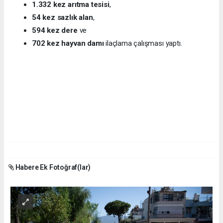
1.332 kez arıtma tesisi
,
54 kez sazlık alan
,
594 kez dere
ve
702 kez hayvan damı
ilaçlama çalışması yaptı.
Habere Ek Fotoğraf(lar)