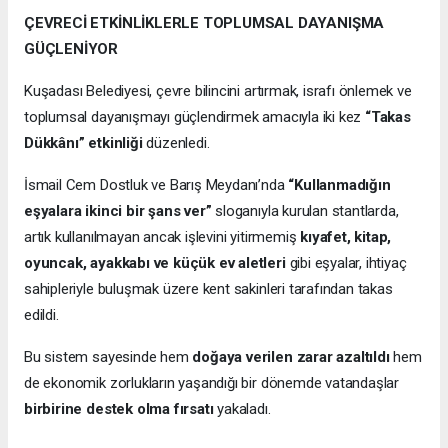
ÇEVRECİ ETKİNLİKLERLE TOPLUMSAL DAYANIŞMA
GÜÇLENİYOR
Kuşadası Belediyesi, çevre bilincini artırmak, israfı önlemek ve
toplumsal dayanışmayı güçlendirmek amacıyla iki kez
“Takas
Dükkânı” etkinliği
düzenledi.
İsmail Cem Dostluk ve Barış Meydanı’nda
“Kullanmadığın
eşyalara ikinci bir şans ver”
sloganıyla kurulan stantlarda,
artık kullanılmayan ancak işlevini yitirmemiş
kıyafet, kitap,
oyuncak, ayakkabı ve küçük ev aletleri
gibi eşyalar, ihtiyaç
sahipleriyle buluşmak üzere kent sakinleri tarafından takas
edildi.
Bu sistem sayesinde hem
doğaya verilen zarar azaltıldı
hem
de ekonomik zorlukların yaşandığı bir dönemde vatandaşlar
birbirine destek olma fırsatı
yakaladı.