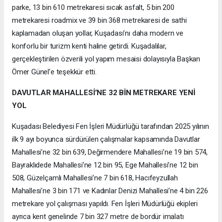
parke, 13 bin 610 metrekaresi sıcak asfalt, 5 bin 200
metrekaresi roadmix ve 39 bin 368 metrekaresi de sathi
kaplamadan oluşan yollar, Kuşadası’nı daha modern ve
konforlu bir turizm kenti haline getirdi. Kuşadalılar,
gerçekleştirilen özverili yol yapım mesaisi dolayısıyla Başkan
Ömer Günel’e teşekkür etti.
DAVUTLAR MAHALLESİ’NE 32 BİN METREKARE YENİ
YOL
Kuşadası Belediyesi Fen İşleri Müdürlüğü tarafından 2025 yılının
ilk 9 ayı boyunca sürdürülen çalışmalar kapsamında Davutlar
Mahallesi’ne 32 bin 639, Değirmendere Mahallesi’ne 19 bin 574,
Bayraklıdede Mahallesi’ne 12 bin 95, Ege Mahallesi’ne 12 bin
508, Güzelçamlı Mahallesi’ne 7 bin 618, Hacıfeyzullah
Mahallesi’ne 3 bin 171 ve Kadınlar Denizi Mahallesi’ne 4 bin 226
metrekare yol çalışması yapıldı. Fen İşleri Müdürlüğü ekipleri
ayrıca kent genelinde 7 bin 327 metre de bordür imalatı