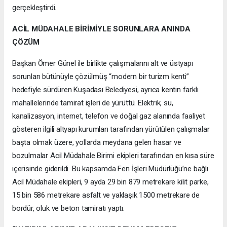
gerçekleştirdi.
ACİL MÜDAHALE BİRİMİYLE SORUNLARA ANINDA
ÇÖZÜM
Başkan Ömer Günel ile birlikte çalışmalarını alt ve üstyapı
sorunları bütünüyle çözülmüş “modern bir turizm kenti”
hedefiyle sürdüren Kuşadası Belediyesi, ayrıca kentin farklı
mahallelerinde tamirat işleri de yürüttü. Elektrik, su,
kanalizasyon, internet, telefon ve doğal gaz alanında faaliyet
gösteren ilgili altyapı kurumları tarafından yürütülen çalışmalar
başta olmak üzere, yollarda meydana gelen hasar ve
bozulmalar Acil Müdahale Birimi ekipleri tarafından en kısa süre
içerisinde giderildi. Bu kapsamda Fen İşleri Müdürlüğü’ne bağlı
Acil Müdahale ekipleri, 9 ayda 29 bin 879 metrekare kilit parke,
15 bin 586 metrekare asfalt ve yaklaşık 1500 metrekare de
bordür, oluk ve beton tamiratı yaptı.