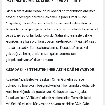
“YATIRIMLARIMIZ ARALIKSIZ DEVAM EDECEK”
İkinci hizmet döneminde de Kuşadası’na yatırımların aralıksız
devam edeceğini belirten Belediye Başkanı Ömer Günel,
“Kuşadası, Türkiye’nin en önemli turizm merkezlerinden bir
tanesi. Göreve geldiğimizde kentimizin uzun yıllardır birikmiş alt
ve üstyapı sorunları bulunuyordu. Saha ekiplerimizle birlikte
kronikleşmiş bu sorunlara çözüm üretmek için 7 gün 24 saat
mesai harcadık. Tüm çalışmalarımızı Kuşadası’nın güzel
geleceği ve hemşehrilerimizin gülümsemesi için
gerçekleştiriyoruz” diye konuştu.
KUŞADASI ‘KENT HİJYENİ’NDE ALTIN ÇAĞINI YAŞIYOR
Kuşadası’nda Belediye Başkanı Ömer Günel’in göreve
gelmesiyle başlayan değişim, kendisini her alanda olduğu gibi
kent temizliğinde de gösteriyor. Bu kapsamda, Kuşadası
Belediyesi’nin “A Takımı” olarak nitelendirilen Temizlik İşleri
Müdürlüğü ekipleri bünyesinde hayata geçirilen
“Alo Çöp