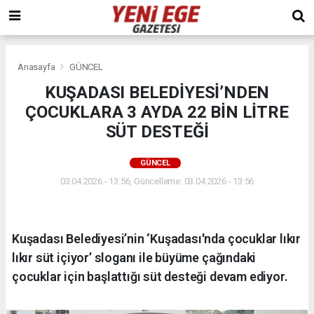
Anasayfa
GÜNCEL
KUŞADASI BELEDİYESİ’NDEN
ÇOCUKLARA 3 AYDA 22 BİN LİTRE
SÜT DESTEĞİ
GÜNCEL
03.04.2026 - 13:56, Güncelleme: 03.04.2026 - 13:56
Kuşadası Belediyesi’nin ‘Kuşadası'nda çocuklar lıkır
lıkır süt içiyor’ sloganı ile büyüme çağındaki
çocuklar için başlattığı süt desteği devam ediyor.