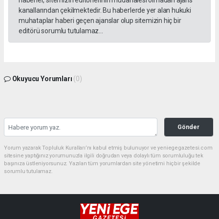
kanallarından çekilmektedir. Bu haberlerde yer alan hukuki
muhataplar haberi geçen ajanslar olup sitemizin hiç bir
editörü sorumlu tutulamaz...
Okuyucu Yorumları
(0)
Gönder
Yorum yazarak Topluluk Kuralları’nı kabul etmiş bulunuyor ve yeniegegazetesi.com
sitesine yaptığınız yorumunuzla ilgili doğrudan veya dolaylı tüm sorumluluğu tek
başınıza üstleniyorsunuz. Yazılan tüm yorumlardan site yönetimi hiçbir şekilde
sorumlu tutulamaz.