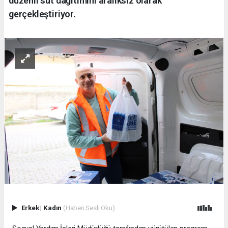
düzenli süt dağıtımını aralıksız olarak
gerçekleştiriyor.
Erkek
|
Kadın
(Haberi Sesli Oku)