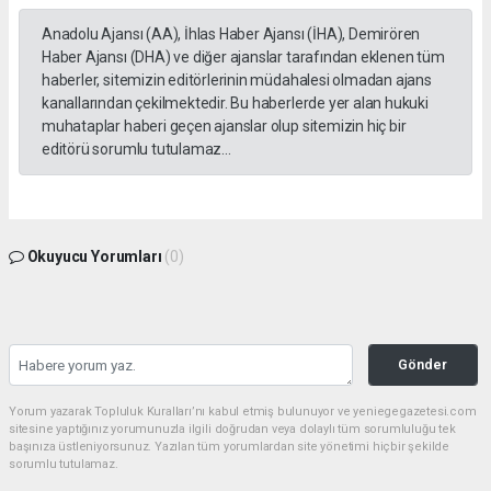
Anadolu Ajansı (AA), İhlas Haber Ajansı (İHA), Demirören
Haber Ajansı (DHA) ve diğer ajanslar tarafından eklenen tüm
haberler, sitemizin editörlerinin müdahalesi olmadan ajans
kanallarından çekilmektedir. Bu haberlerde yer alan hukuki
muhataplar haberi geçen ajanslar olup sitemizin hiç bir
editörü sorumlu tutulamaz...
Okuyucu Yorumları
(0)
Gönder
Yorum yazarak Topluluk Kuralları’nı kabul etmiş bulunuyor ve yeniegegazetesi.com
sitesine yaptığınız yorumunuzla ilgili doğrudan veya dolaylı tüm sorumluluğu tek
başınıza üstleniyorsunuz. Yazılan tüm yorumlardan site yönetimi hiçbir şekilde
sorumlu tutulamaz.