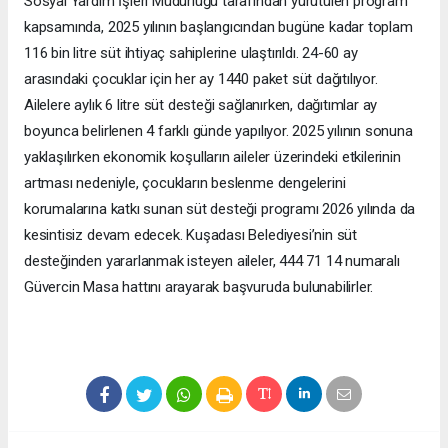
Sosyal Yardım İşleri Müdürlüğü tarafından yürütülen program
kapsamında, 2025 yılının başlangıcından bugüne kadar toplam
116 bin litre süt ihtiyaç sahiplerine ulaştırıldı. 24-60 ay
arasındaki çocuklar için her ay 1440 paket süt dağıtılıyor.
Ailelere aylık 6 litre süt desteği sağlanırken, dağıtımlar ay
boyunca belirlenen 4 farklı günde yapılıyor. 2025 yılının sonuna
yaklaşılırken ekonomik koşulların aileler üzerindeki etkilerinin
artması nedeniyle, çocukların beslenme dengelerini
korumalarına katkı sunan süt desteği programı 2026 yılında da
kesintisiz devam edecek. Kuşadası Belediyesi’nin süt
desteğinden yararlanmak isteyen aileler, 444 71 14 numaralı
Güvercin Masa hattını arayarak başvuruda bulunabilirler.