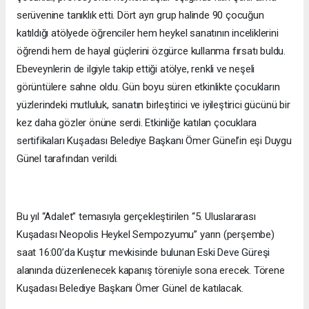
serüvenine tanıklık etti. Dört ayrı grup halinde 90 çocuğun
katıldığı atölyede öğrenciler hem heykel sanatının inceliklerini
öğrendi hem de hayal güçlerini özgürce kullanma fırsatı buldu.
Ebeveynlerin de ilgiyle takip ettiği atölye, renkli ve neşeli
görüntülere sahne oldu. Gün boyu süren etkinlikte çocukların
yüzlerindeki mutluluk, sanatın birleştirici ve iyileştirici gücünü bir
kez daha gözler önüne serdi. Etkinliğe katılan çocuklara
sertifikaları Kuşadası Belediye Başkanı Ömer Günel’in eşi Duygu
Günel tarafından verildi.
Bu yıl “Adalet” temasıyla gerçekleştirilen “5. Uluslararası
Kuşadası Neopolis Heykel Sempozyumu” yarın (perşembe)
saat 16:00’da Kuştur mevkisinde bulunan Eski Deve Güreşi
alanında düzenlenecek kapanış töreniyle sona erecek. Törene
Kuşadası Belediye Başkanı Ömer Günel de katılacak.