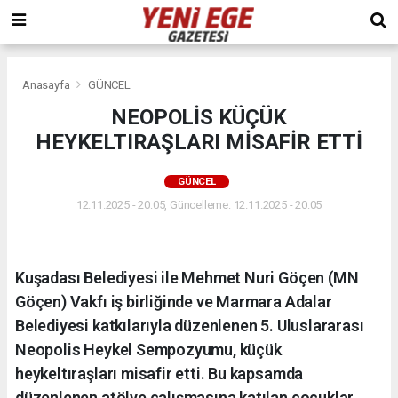
Anasayfa
GÜNCEL
NEOPOLİS KÜÇÜK
HEYKELTIRAŞLARI MİSAFİR ETTİ
GÜNCEL
12.11.2025 - 20:05, Güncelleme: 12.11.2025 - 20:05
Kuşadası Belediyesi ile Mehmet Nuri Göçen (MN
Göçen) Vakfı iş birliğinde ve Marmara Adalar
Belediyesi katkılarıyla düzenlenen 5. Uluslararası
Neopolis Heykel Sempozyumu, küçük
heykeltıraşları misafir etti. Bu kapsamda
düzenlenen atölye çalışmasına katılan çocuklar,