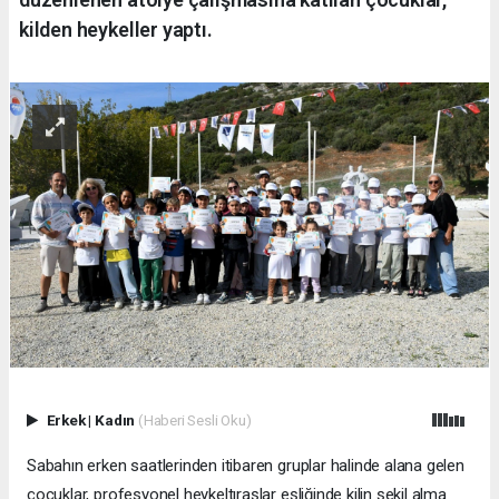
kilden heykeller yaptı.
Erkek
|
Kadın
(Haberi Sesli Oku)
Sabahın erken saatlerinden itibaren gruplar halinde alana gelen
çocuklar, profesyonel heykeltıraşlar eşliğinde kilin şekil alma