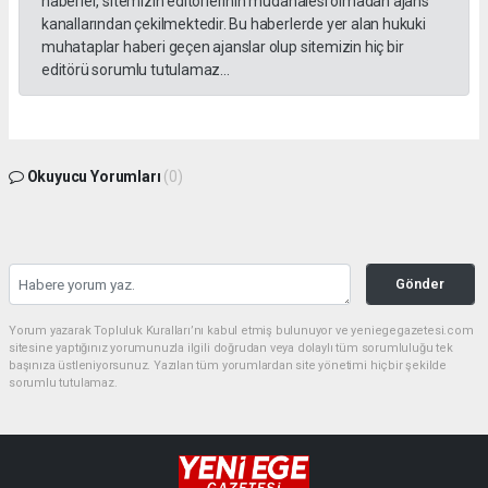
haberler, sitemizin editörlerinin müdahalesi olmadan ajans
kanallarından çekilmektedir. Bu haberlerde yer alan hukuki
muhataplar haberi geçen ajanslar olup sitemizin hiç bir
editörü sorumlu tutulamaz...
Okuyucu Yorumları
(0)
Gönder
Yorum yazarak Topluluk Kuralları’nı kabul etmiş bulunuyor ve yeniegegazetesi.com
sitesine yaptığınız yorumunuzla ilgili doğrudan veya dolaylı tüm sorumluluğu tek
başınıza üstleniyorsunuz. Yazılan tüm yorumlardan site yönetimi hiçbir şekilde
sorumlu tutulamaz.