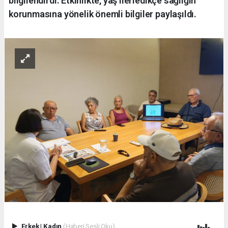
bilgilendirdi. Etkinlikte, yaş ilerledikçe sağlığın
korunmasına yönelik önemli bilgiler paylaşıldı.
Erkek
|
Kadın
(Haberi Sesli Oku)