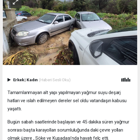
Erkek
|
Kadın
(Haberi Sesli Oku)
Tamamlanmayan alt yapı yapılmayan yağmur suyu deşarj
hatları ve ıslah edilmeyen dereler sel oldu vatandaşın kabusu
yaşattı.
Bugün sabah saatlerinde başlayan ve 45 dakika süren yağmur
sonrası başta karayolları sorumluluğunda daki çevre yolları
olmak üzere , Söke ve Kuşadası’nda hayatı felç etti.