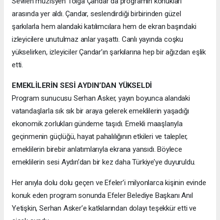
Sevilen müzisyen Tolga Çandar da programın konukları
arasında yer aldı. Çandar, seslendirdiği birbirinden güzel
şarkılarla hem alandaki katılımcılara hem de ekran başındaki
izleyicilere unutulmaz anlar yaşattı. Canlı yayında coşku
yükselirken, izleyiciler Çandar’ın şarkılarına hep bir ağızdan eşlik
etti.
EMEKLİLERİN SESİ AYDIN’DAN YÜKSELDİ
Program sunucusu Serhan Asker, yayın boyunca alandaki
vatandaşlarla sık sık bir araya gelerek emeklilerin yaşadığı
ekonomik zorlukları gündeme taşıdı. Emekli maaşlarıyla
geçinmenin güçlüğü, hayat pahalılığının etkileri ve talepler,
emeklilerin birebir anlatımlarıyla ekrana yansıdı. Böylece
emeklilerin sesi Aydın’dan bir kez daha Türkiye’ye duyuruldu.
Her anıyla dolu dolu geçen ve Efeler’i milyonlarca kişinin evinde
konuk eden program sonunda Efeler Belediye Başkanı Anıl
Yetişkin, Serhan Asker’e katkılarından dolayı teşekkür etti ve