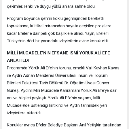
çekimler, renkli ve duygu yüklü anlara sahne oldu.
Program boyunca şehrin köklü geçmişinden bereketli
topraklarına, kültürel mirasından hayata geçirilen projelere
kadar Efeler’e dair pek çok başlık ele alındı. Yayın, Efeler’i
Türkiye’nin dört bir yanındaki izleyicilerin evine konuk etti.
MİLLİ MÜCADELE’NİN EFSANE İSMİ YÖRÜK ALİ EFE
ANLATILDI
Programda Yörük Ali Efe’nin torunu, emekli Vali Kayhan Kavas
ile Aydın Adnan Menderes Üniversitesi İnsan ve Toplum
Bilimleri Fakültesi Tarih Bölümü Dr. Öğretim Üyesi Günver
Güneş, Aydınlı Milli Mücadele Kahramanı Yörük Ali Efe’ye dair
anı ve bilgileri paylaştı. Yörük Ali Efe’nin yaşamı, Milli
Mücadele’de üstlendiği kritik rol ve Aydın tarihindeki yeri
izleyicilere aktarıldı.
Konuklar ayrıca Efeler Belediye Başkanı Anıl Yetişkin tarafından