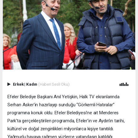
Erkek
|
Kadın
(Haberi Sesli Oku)
Efeler Belediye Başkanı Anıl Yetişkin, Halk TV ekranlarında
Serhan Asker’in hazırlayıp sunduğu “Görkemli Hatıralar”
programına konuk oldu. Efeler Belediyesi’ne ait Menderes
Park’ta gerçekleştirilen programda, Efeler’in ve Aydın’ın tarihi,
kültürel ve doğal zenginlikleri milyonlarca kişiye tanıtıldı.
Yağmurlu havaya rağmen yüzlerce vatandaşın katıldığı