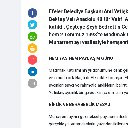
Efeler Belediye Başkanı Anıl Yetiş
Bektaş Veli Anadolu Kültür Vakfı 
katıldı. Çeştepe Şeyh Bedrettin 
hem 2 Temmuz 1993’te Madımak Ote
Muharrem ayı vesilesiyle hemşehrile
HEM YAS HEM PAYLAŞIM GÜNÜ
Madımak Katliamı’nın yıl dönümüne denk gel
ve umudu ortaklaştırdı. Etkinlikte konuşan Ef
aydınları saygı ve rahmetle andıklarını belir
Yetişkin, aydınlık bir gelecek inşa etmenin
BİRLİK VE BERABERLİK MESAJI
Muharrem ayının geleneksel paylaşım ritüeli 
gerçekleşti. Vatandaşlarla yakından ilgilenen