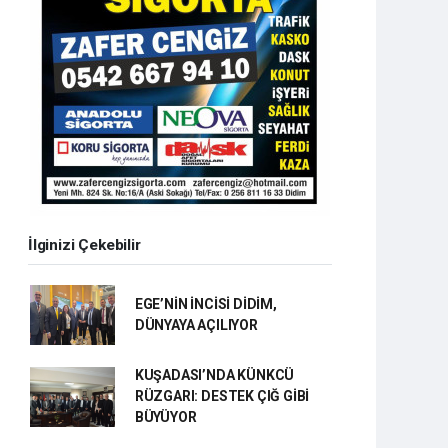
İlginizi Çekebilir
EGE’NİN İNCİSİ DİDİM,
DÜNYAYA AÇILIYOR
KUŞADASI’NDA KÜNKCÜ
RÜZGARI: DESTEK ÇIĞ GİBİ
BÜYÜYOR