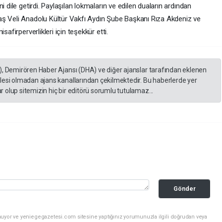
i dile getirdi. Paylaşılan lokmaların ve edilen duaların ardından
aş Veli Anadolu Kültür Vakfı Aydın Şube Başkanı Rıza Akdeniz ve
afirperverlikleri için teşekkür etti.
), Demirören Haber Ajansı (DHA) ve diğer ajanslar tarafından eklenen
lesi olmadan ajans kanallarından çekilmektedir. Bu haberlerde yer
 olup sitemizin hiç bir editörü sorumlu tutulamaz...
Gönder
nuyor ve yeniegegazetesi.com sitesine yaptığınız yorumunuzla ilgili doğrudan veya