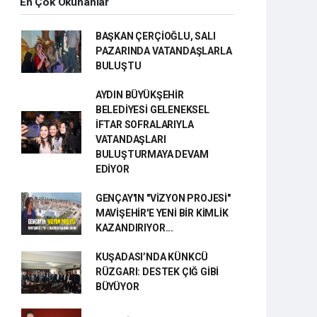
En Çok Okunanlar
BAŞKAN ÇERÇİOĞLU, SALI
PAZARINDA VATANDAŞLARLA
BULUŞTU
AYDIN BÜYÜKŞEHİR
BELEDİYESİ GELENEKSEL
İFTAR SOFRALARIYLA
VATANDAŞLARI
BULUŞTURMAYA DEVAM
EDİYOR
GENÇAY'IN "VİZYON PROJESİ"
MAVİŞEHİR'E YENİ BİR KİMLİK
KAZANDIRIYOR...
KUŞADASI’NDA KÜNKCÜ
RÜZGARI: DESTEK ÇIĞ GİBİ
BÜYÜYOR