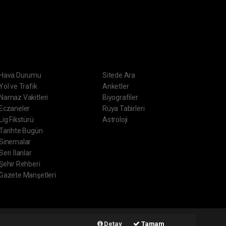
ERVİSLER
DİĞER
Hava Durumu
Sitede Ara
Yol ve Trafik
Anketler
Namaz Vakitleri
Biyografiler
Eczaneler
Rüya Tabirleri
Lig Fikstürü
Astroloji
Tarihte Bugün
Sinemalar
Seri İlanlar
Şehir Rehberi
Gazete Manşetleri
ript
Haber Yazılımı:
Web Aksiyon ®
Detay
Tamam