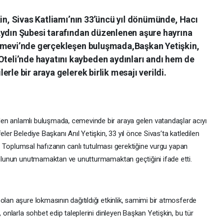
kin, Sivas Katliamı’nın 33’üncü yıl dönümünde, Hacı
Aydın Şubesi tarafından düzenlenen aşure hayrına
Cemevi’nde gerçekleşen buluşmada,Başkan Yetişkin,
li’nde hayatını kaybeden aydınları andı hem de
rle bir araya gelerek birlik mesajı verildi.
en anlamlı buluşmada, cemevinde bir araya gelen vatandaşlar acıyı
eler Belediye Başkanı Anıl Yetişkin, 33 yıl önce Sivas’ta katledilen
tti. Toplumsal hafızanın canlı tutulması gerektiğine vurgu yapan
 yolunun unutmamaktan ve unutturmamaktan geçtiğini ifade etti.
olan aşure lokmasının dağıtıldığı etkinlik, samimi bir atmosferde
, onlarla sohbet edip taleplerini dinleyen Başkan Yetişkin, bu tür