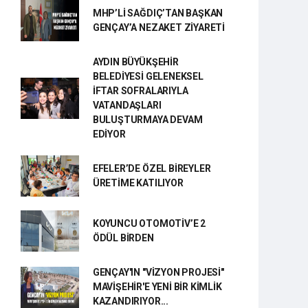
MHP’Lİ SAĞDIÇ’TAN BAŞKAN
GENÇAY’A NEZAKET ZİYARETİ
AYDIN BÜYÜKŞEHİR
BELEDİYESİ GELENEKSEL
İFTAR SOFRALARIYLA
VATANDAŞLARI
BULUŞTURMAYA DEVAM
EDİYOR
EFELER’DE ÖZEL BİREYLER
ÜRETİME KATILIYOR
KOYUNCU OTOMOTİV’E 2
ÖDÜL BİRDEN
GENÇAY'IN "VİZYON PROJESİ"
MAVİŞEHİR'E YENİ BİR KİMLİK
KAZANDIRIYOR...