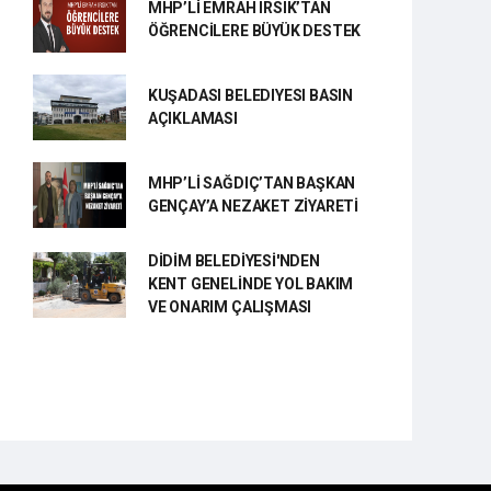
MHP’Lİ EMRAH IRSIK’TAN
ÖĞRENCİLERE BÜYÜK DESTEK
KUŞADASI BELEDIYESI BASIN
AÇIKLAMASI
MHP’Lİ SAĞDIÇ’TAN BAŞKAN
GENÇAY’A NEZAKET ZİYARETİ
DİDİM BELEDİYESİ'NDEN
KENT GENELİNDE YOL BAKIM
VE ONARIM ÇALIŞMASI