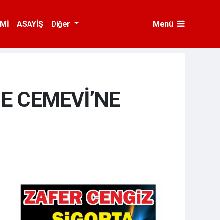
Mİ
ASAYİŞ
Diğer
Menü
E CEMEVİ’NE