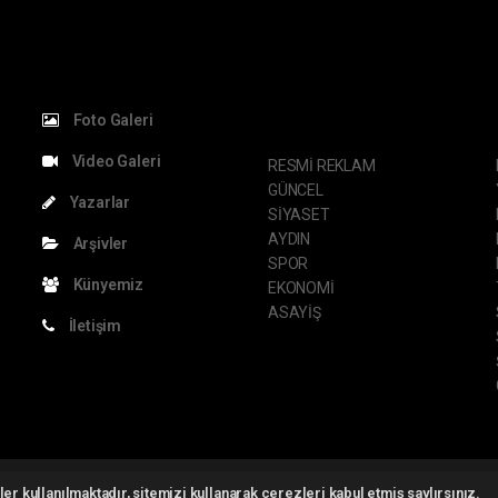
KATEGORİLER
S
Foto Galeri
Video Galeri
RESMİ REKLAM
GÜNCEL
Yazarlar
SİYASET
AYDIN
Arşivler
SPOR
Künyemiz
EKONOMİ
ASAYİŞ
İletişim
ght 2026 ©
haber yazılımı
haber paketi
haber scripti
haber yazılım
haber sc
er kullanılmaktadır, sitemizi kullanarak çerezleri kabul etmiş saylırsınız.