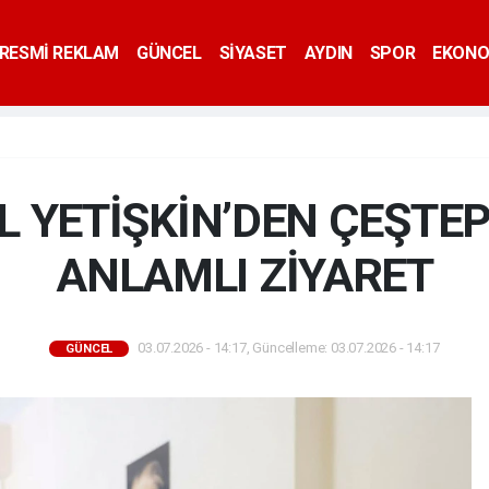
RESMİ REKLAM
GÜNCEL
SİYASET
AYDIN
SPOR
EKONO
L YETİŞKİN’DEN ÇEŞTEP
ANLAMLI ZİYARET
03.07.2026 - 14:17, Güncelleme: 03.07.2026 - 14:17
GÜNCEL