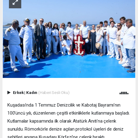
Erkek
|
Kadın
(Haberi Sesli Oku)
Kuşadası’nda 1 Temmuz Denizcilik ve Kabotaj Bayramı’nın
100’üncü yılı, düzenlenen çeşitli etkinliklerle kutlanmaya başladı.
Kutlamalar kapsamında ilk olarak Atatürk Anıtı’na çelenk
sunuldu. Römorkörle denize açılan protokol üyeleri de deniz
şehitleri anısına Kuşadası Körfezi’ne çelenk bıraktı.