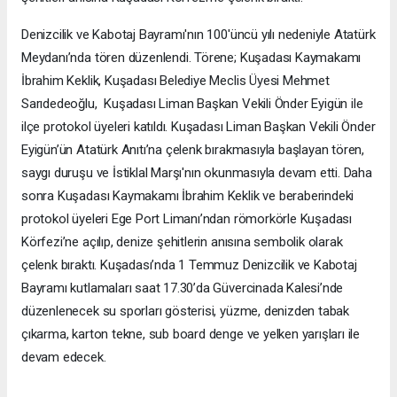
Denizcilik ve Kabotaj Bayramı'nın 100'üncü yılı nedeniyle Atatürk
Meydanı’nda tören düzenlendi. Törene; Kuşadası Kaymakamı
İbrahim Keklik, Kuşadası Belediye Meclis Üyesi Mehmet
Sarıdedeoğlu, Kuşadası Liman Başkan Vekili Önder Eyigün ile
ilçe protokol üyeleri katıldı. Kuşadası Liman Başkan Vekili Önder
Eyigün’ün Atatürk Anıtı’na çelenk bırakmasıyla başlayan tören,
saygı duruşu ve İstiklal Marşı'nın okunmasıyla devam etti. Daha
sonra Kuşadası Kaymakamı İbrahim Keklik ve beraberindeki
protokol üyeleri Ege Port Limanı’ndan römorkörle Kuşadası
Körfezi’ne açılıp, denize şehitlerin anısına sembolik olarak
çelenk bıraktı. Kuşadası’nda 1 Temmuz Denizcilik ve Kabotaj
Bayramı kutlamaları saat 17.30’da Güvercinada Kalesi’nde
düzenlenecek su sporları gösterisi, yüzme, denizden tabak
çıkarma, karton tekne, sub board denge ve yelken yarışları ile
devam edecek.