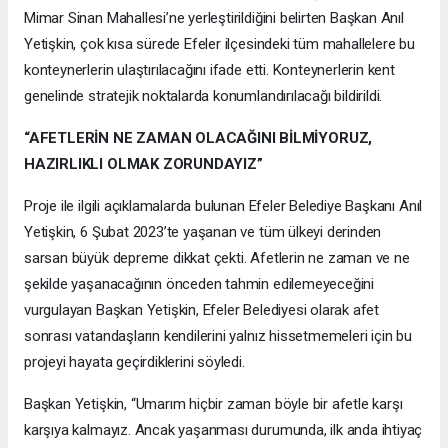
Mimar Sinan Mahallesi’ne yerleştirildiğini belirten Başkan Anıl
Yetişkin, çok kısa sürede Efeler ilçesindeki tüm mahallelere bu
konteynerlerin ulaştırılacağını ifade etti. Konteynerlerin kent
genelinde stratejik noktalarda konumlandırılacağı bildirildi.
“AFETLERİN NE ZAMAN OLACAĞINI BİLMİYORUZ,
HAZIRLIKLI OLMAK ZORUNDAYIZ”
Proje ile ilgili açıklamalarda bulunan Efeler Belediye Başkanı Anıl
Yetişkin, 6 Şubat 2023’te yaşanan ve tüm ülkeyi derinden
sarsan büyük depreme dikkat çekti. Afetlerin ne zaman ve ne
şekilde yaşanacağının önceden tahmin edilemeyeceğini
vurgulayan Başkan Yetişkin, Efeler Belediyesi olarak afet
sonrası vatandaşların kendilerini yalnız hissetmemeleri için bu
projeyi hayata geçirdiklerini söyledi.
Başkan Yetişkin, “Umarım hiçbir zaman böyle bir afetle karşı
karşıya kalmayız. Ancak yaşanması durumunda, ilk anda ihtiyaç