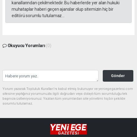
kanallarından çekilmektedir. Bu haberlerde yer alan hukuki
muhataplar haberi geçen ajanslar olup sitemizin hiç bir
editörü sorumlu tutulamaz...
Okuyucu Yorumları
(0)
Gönder
Yorum yazarak Topluluk Kuralları’nı kabul etmiş bulunuyor ve yeniegegazetesi.com
sitesine yaptığınız yorumunuzla ilgili doğrudan veya dolaylı tüm sorumluluğu tek
başınıza üstleniyorsunuz. Yazılan tüm yorumlardan site yönetimi hiçbir şekilde
sorumlu tutulamaz.