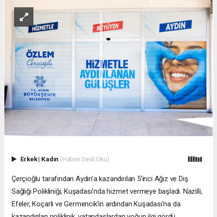
Erkek
|
Kadın
(Haberi Sesli Oku)
Çerçioğlu tarafından Aydın’a kazandırılan 5’inci Ağız ve Diş
Sağlığı Polikliniği, Kuşadası’nda hizmet vermeye başladı. Nazilli,
Efeler, Koçarlı ve Germencik’in ardından Kuşadası’na da
kazandırılan poliklinik, vatandaşlardan yoğun ilgi gördü.