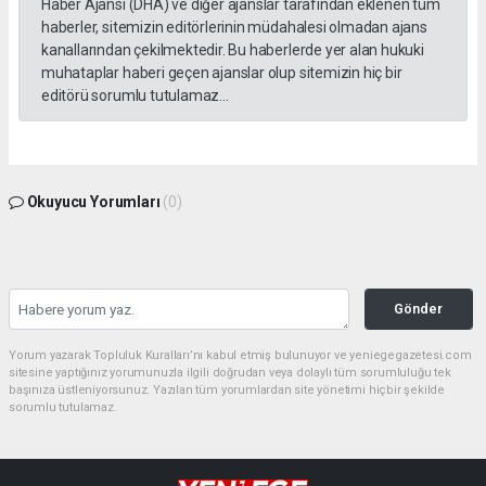
Haber Ajansı (DHA) ve diğer ajanslar tarafından eklenen tüm
haberler, sitemizin editörlerinin müdahalesi olmadan ajans
kanallarından çekilmektedir. Bu haberlerde yer alan hukuki
muhataplar haberi geçen ajanslar olup sitemizin hiç bir
editörü sorumlu tutulamaz...
Okuyucu Yorumları
(0)
Gönder
Yorum yazarak Topluluk Kuralları’nı kabul etmiş bulunuyor ve yeniegegazetesi.com
sitesine yaptığınız yorumunuzla ilgili doğrudan veya dolaylı tüm sorumluluğu tek
başınıza üstleniyorsunuz. Yazılan tüm yorumlardan site yönetimi hiçbir şekilde
sorumlu tutulamaz.