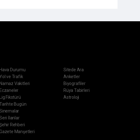
ERVİSLER
DİĞER
Hava Durumu
Sitede Ara
Yol ve Trafik
Anketler
Namaz Vakitleri
Biyografiler
Eczaneler
Rüya Tabirleri
Lig Fikstürü
Astroloji
Tarihte Bugün
Sinemalar
Seri İlanlar
Şehir Rehberi
Gazete Manşetleri