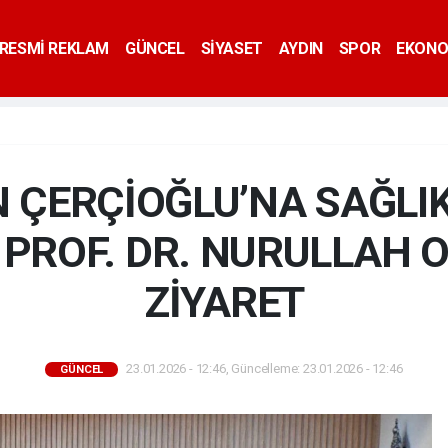
RESMİ REKLAM
GÜNCEL
SİYASET
AYDIN
SPOR
EKONO
 ÇERÇİOĞLU’NA SAĞLI
 PROF. DR. NURULLAH
ZİYARET
23.01.2026 - 12:46, Güncelleme: 23.01.2026 - 12:46
GÜNCEL