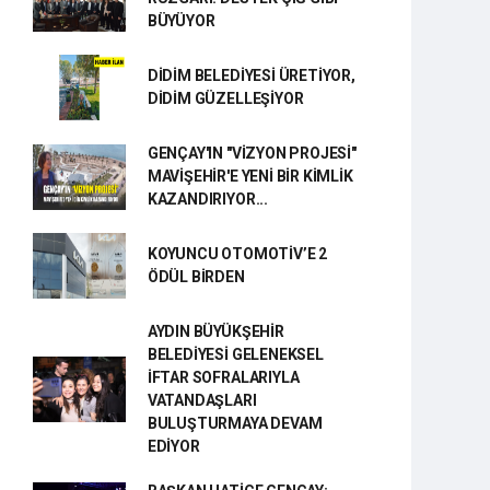
BÜYÜYOR
DİDİM BELEDİYESİ ÜRETİYOR,
DİDİM GÜZELLEŞİYOR
GENÇAY'IN "VİZYON PROJESİ"
MAVİŞEHİR'E YENİ BİR KİMLİK
KAZANDIRIYOR...
KOYUNCU OTOMOTİV’E 2
ÖDÜL BİRDEN
AYDIN BÜYÜKŞEHİR
BELEDİYESİ GELENEKSEL
İFTAR SOFRALARIYLA
VATANDAŞLARI
BULUŞTURMAYA DEVAM
EDİYOR