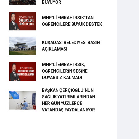
BÜYÜYOR
MHP’Lİ EMRAH IRSIK’TAN
ÖĞRENCİLERE BÜYÜK DESTEK
KUŞADASI BELEDIYESI BASIN
AÇIKLAMASI
MHP’Lİ EMRAH IRSIK,
ÖĞRENCİLERİN SESİNE
DUYARSIZ KALMADI
BAŞKAN ÇERÇİOĞLU’NUN
SAĞLIK YATIRIMLARINDAN
HER GÜN YÜZLERCE
VATANDAŞ FAYDALANIYOR