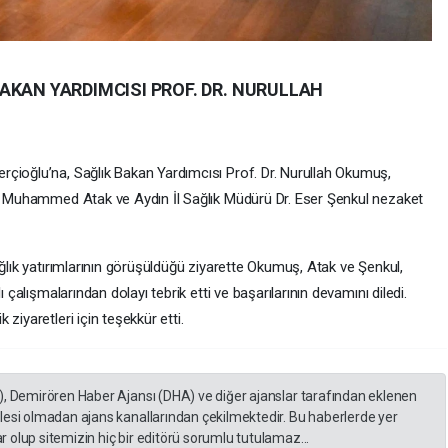
AKAN YARDIMCISI PROF. DR. NURULLAH
çioğlu’na, Sağlık Bakan Yardımcısı Prof. Dr. Nurullah Okumuş,
r. Muhammed Atak ve Aydın İl Sağlık Müdürü Dr. Eser Şenkul nezaket
ağlık yatırımlarının görüşüldüğü ziyarette Okumuş, Atak ve Şenkul,
ı çalışmalarından dolayı tebrik etti ve başarılarının devamını diledi.
ziyaretleri için teşekkür etti.
), Demirören Haber Ajansı (DHA) ve diğer ajanslar tarafından eklenen
lesi olmadan ajans kanallarından çekilmektedir. Bu haberlerde yer
 olup sitemizin hiç bir editörü sorumlu tutulamaz...