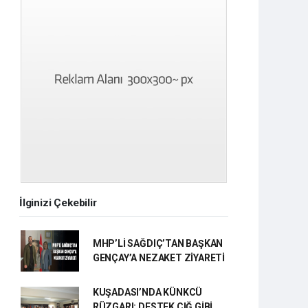
İlginizi Çekebilir
MHP’Lİ SAĞDIÇ’TAN BAŞKAN
GENÇAY’A NEZAKET ZİYARETİ
KUŞADASI’NDA KÜNKCÜ
RÜZGARI: DESTEK ÇIĞ GİBİ