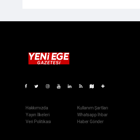
Pro-0.050
Hakkımızda
Kullanım Şartları
Yayın İlkeleri
Whatsapp İhbar
Veri Politikası
Haber Gönder