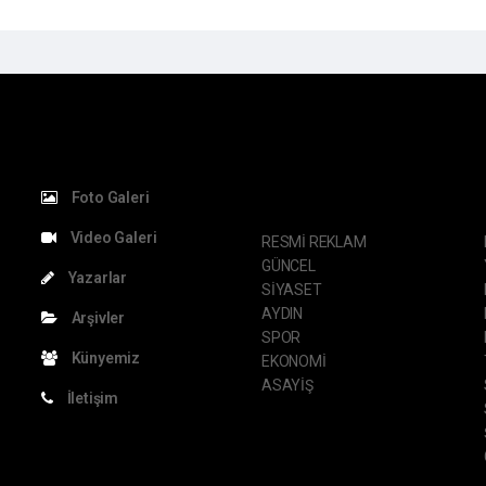
KATEGORİLER
S
Foto Galeri
Video Galeri
RESMİ REKLAM
GÜNCEL
Yazarlar
SİYASET
AYDIN
Arşivler
SPOR
Künyemiz
EKONOMİ
ASAYİŞ
İletişim