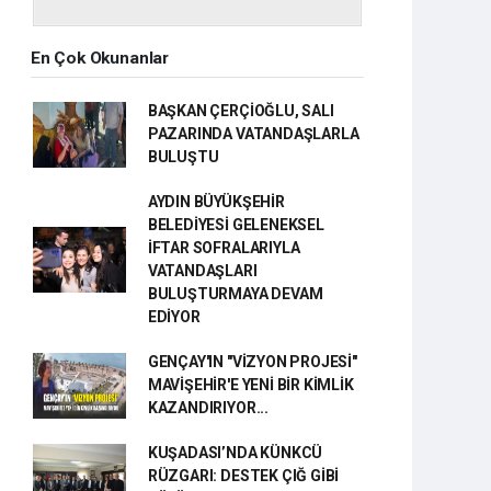
En Çok Okunanlar
BAŞKAN ÇERÇİOĞLU, SALI
PAZARINDA VATANDAŞLARLA
BULUŞTU
AYDIN BÜYÜKŞEHİR
BELEDİYESİ GELENEKSEL
İFTAR SOFRALARIYLA
VATANDAŞLARI
BULUŞTURMAYA DEVAM
EDİYOR
GENÇAY'IN "VİZYON PROJESİ"
MAVİŞEHİR'E YENİ BİR KİMLİK
KAZANDIRIYOR...
KUŞADASI’NDA KÜNKCÜ
RÜZGARI: DESTEK ÇIĞ GİBİ