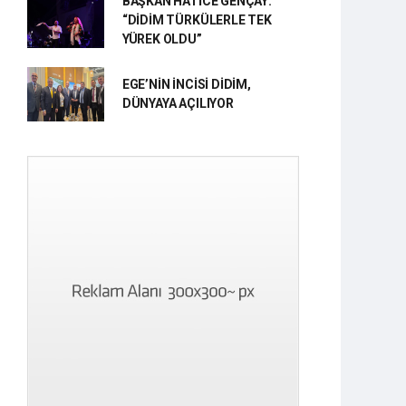
BAŞKAN HATİCE GENÇAY:
“DİDİM TÜRKÜLERLE TEK
YÜREK OLDU”
EGE’NİN İNCİSİ DİDİM,
DÜNYAYA AÇILIYOR