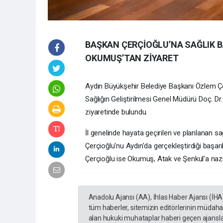
BAŞKAN ÇERÇİOĞLU’NA SAĞLIK B
OKUMUŞ’TAN ZİYARET
Aydın Büyükşehir Belediye Başkanı Özlem Çer
Sağlığın Geliştirilmesi Genel Müdürü Doç. D
ziyaretinde bulundu.
İl genelinde hayata geçirilen ve planlanan s
Çerçioğlu'nu Aydın'da gerçekleştirdiği başarıl
Çerçioğlu ise Okumuş, Atak ve Şenkul’a nazik 
Anadolu Ajansı (AA), İhlas Haber Ajansı (İHA
tüm haberler, sitemizin editörlerinin müdaha
alan hukuki muhataplar haberi geçen ajanslar