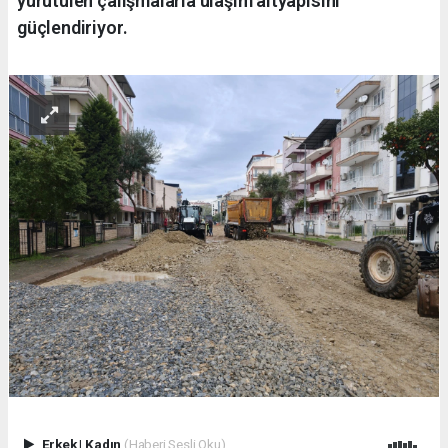
yürütülen çalışmalarla ulaşım altyapısını
güçlendiriyor.
Erkek
|
Kadın
(Haberi Sesli Oku)