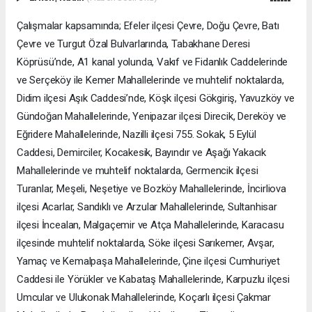
Çalışmalar kapsamında; Efeler ilçesi Çevre, Doğu Çevre, Batı
Çevre ve Turgut Özal Bulvarlarında, Tabakhane Deresi
Köprüsü’nde, A1 kanal yolunda, Vakıf ve Fidanlık Caddelerinde
ve Serçeköy ile Kemer Mahallelerinde ve muhtelif noktalarda,
Didim ilçesi Aşık Caddesi’nde, Köşk ilçesi Gökgiriş, Yavuzköy ve
Gündoğan Mahallelerinde, Yenipazar ilçesi Direcik, Dereköy ve
Eğridere Mahallelerinde, Nazilli ilçesi 755. Sokak, 5 Eylül
Caddesi, Demirciler, Kocakesik, Bayındır ve Aşağı Yakacık
Mahallelerinde ve muhtelif noktalarda, Germencik ilçesi
Turanlar, Meşeli, Neşetiye ve Bozköy Mahallelerinde, İncirliova
ilçesi Acarlar, Sandıklı ve Arzular Mahallelerinde, Sultanhisar
ilçesi İncealan, Malgaçemir ve Atça Mahallelerinde, Karacasu
ilçesinde muhtelif noktalarda, Söke ilçesi Sarıkemer, Avşar,
Yamaç ve Kemalpaşa Mahallelerinde, Çine ilçesi Cumhuriyet
Caddesi ile Yörükler ve Kabataş Mahallelerinde, Karpuzlu ilçesi
Umcular ve Ulukonak Mahallelerinde, Koçarlı ilçesi Çakmar