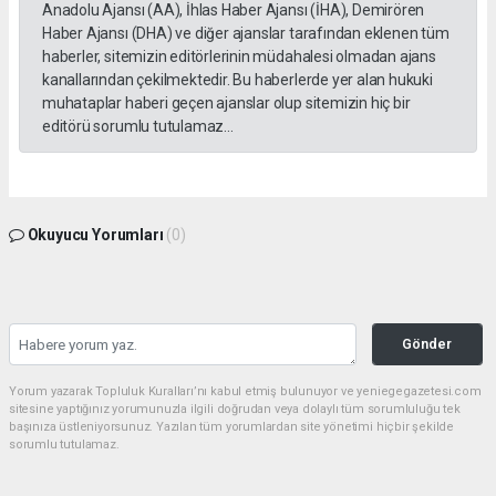
Anadolu Ajansı (AA), İhlas Haber Ajansı (İHA), Demirören
Haber Ajansı (DHA) ve diğer ajanslar tarafından eklenen tüm
haberler, sitemizin editörlerinin müdahalesi olmadan ajans
kanallarından çekilmektedir. Bu haberlerde yer alan hukuki
muhataplar haberi geçen ajanslar olup sitemizin hiç bir
editörü sorumlu tutulamaz...
Okuyucu Yorumları
(0)
Gönder
Yorum yazarak Topluluk Kuralları’nı kabul etmiş bulunuyor ve yeniegegazetesi.com
sitesine yaptığınız yorumunuzla ilgili doğrudan veya dolaylı tüm sorumluluğu tek
başınıza üstleniyorsunuz. Yazılan tüm yorumlardan site yönetimi hiçbir şekilde
sorumlu tutulamaz.