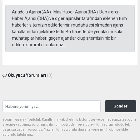
Anadolu Ajansı (AA), İhlas Haber Ajansı (İHA), Demirören
Haber Ajansı (DHA) ve diğer ajanslar tarafından eklenen tüm
haberler, sitemizin editörlerinin müdahalesi olmadan ajans
kanallarından çekilmektedir. Bu haberlerde yer alan hukuki
muhataplar haberi geçen ajanslar olup sitemizin hiç bir
editörü sorumlu tutulamaz...
Okuyucu Yorumları
(0)
Gönder
Yorum yazarak Topluluk Kuralları’nı kabul etmiş bulunuyor ve yeniegegazetesi.com
sitesine yaptığınız yorumunuzla ilgili doğrudan veya dolaylı tüm sorumluluğu tek
başınıza üstleniyorsunuz. Yazılan tüm yorumlardan site yönetimi hiçbir şekilde
sorumlu tutulamaz.