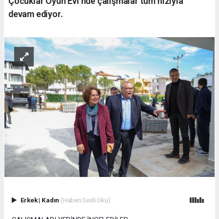
Çocuklar Oyun Evi’nde çalışmalar tüm hızıyla
devam ediyor.
Erkek
|
Kadın
(Haberi Sesli Oku)