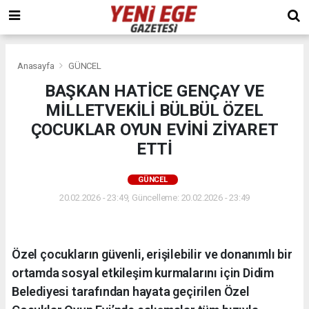
Anasayfa
GÜNCEL
BAŞKAN HATİCE GENÇAY VE
MİLLETVEKİLİ BÜLBÜL ÖZEL
ÇOCUKLAR OYUN EVİNİ ZİYARET
ETTİ
GÜNCEL
20.02.2026 - 23:49, Güncelleme: 20.02.2026 - 23:49
Özel çocukların güvenli, erişilebilir ve donanımlı bir
ortamda sosyal etkileşim kurmalarını için Didim
Belediyesi tarafından hayata geçirilen Özel