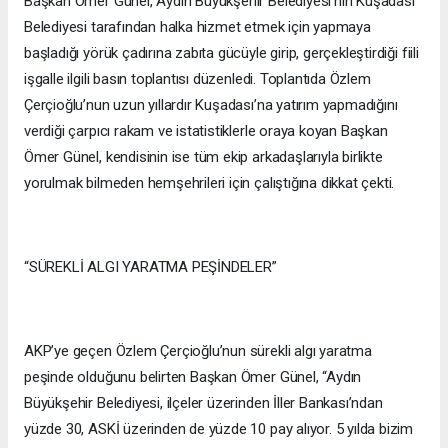
Başkan Ömer Günel, Aydın Büyükşehir Belediyesi’nin Kuşadası
Belediyesi tarafından halka hizmet etmek için yapmaya
başladığı yörük çadırına zabıta gücüyle girip, gerçekleştirdiği fiili
işgalle ilgili basın toplantısı düzenledi. Toplantıda Özlem
Çerçioğlu’nun uzun yıllardır Kuşadası’na yatırım yapmadığını
verdiği çarpıcı rakam ve istatistiklerle oraya koyan Başkan
Ömer Günel, kendisinin ise tüm ekip arkadaşlarıyla birlikte
yorulmak bilmeden hemşehrileri için çalıştığına dikkat çekti.
“SÜREKLİ ALGI YARATMA PEŞİNDELER”
AKP’ye geçen Özlem Çerçioğlu’nun sürekli algı yaratma
peşinde olduğunu belirten Başkan Ömer Günel, “Aydın
Büyükşehir Belediyesi, ilçeler üzerinden İller Bankası’ndan
yüzde 30, ASKİ üzerinden de yüzde 10 pay alıyor. 5 yılda bizim