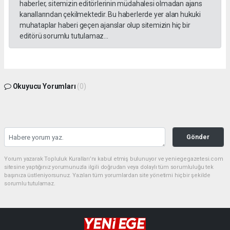
haberler, sitemizin editörlerinin müdahalesi olmadan ajans
kanallarından çekilmektedir. Bu haberlerde yer alan hukuki
muhataplar haberi geçen ajanslar olup sitemizin hiç bir
editörü sorumlu tutulamaz...
Okuyucu Yorumları
(0)
Gönder
Yorum yazarak Topluluk Kuralları’nı kabul etmiş bulunuyor ve yeniegegazetesi.com
sitesine yaptığınız yorumunuzla ilgili doğrudan veya dolaylı tüm sorumluluğu tek
başınıza üstleniyorsunuz. Yazılan tüm yorumlardan site yönetimi hiçbir şekilde
sorumlu tutulamaz.