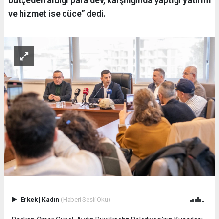
bütçeden aldığı para dev, karşılığında yaptığı yatırım
ve hizmet ise cüce” dedi.
Erkek
|
Kadın
(Haberi Sesli Oku)