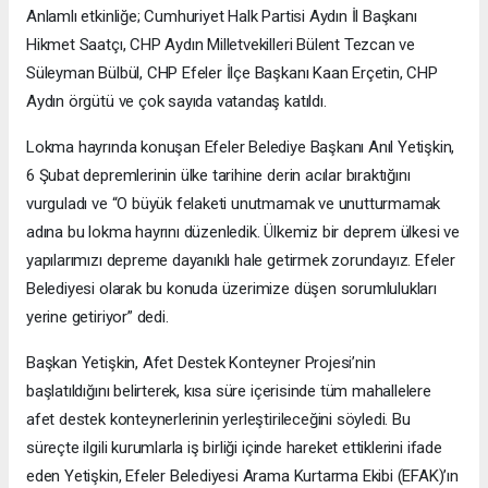
Anlamlı etkinliğe; Cumhuriyet Halk Partisi Aydın İl Başkanı
Hikmet Saatçı, CHP Aydın Milletvekilleri Bülent Tezcan ve
Süleyman Bülbül, CHP Efeler İlçe Başkanı Kaan Erçetin, CHP
Aydın örgütü ve çok sayıda vatandaş katıldı.
Lokma hayrında konuşan Efeler Belediye Başkanı Anıl Yetişkin,
6 Şubat depremlerinin ülke tarihine derin acılar bıraktığını
vurguladı ve “O büyük felaketi unutmamak ve unutturmamak
adına bu lokma hayrını düzenledik. Ülkemiz bir deprem ülkesi ve
yapılarımızı depreme dayanıklı hale getirmek zorundayız. Efeler
Belediyesi olarak bu konuda üzerimize düşen sorumlulukları
yerine getiriyor” dedi.
Başkan Yetişkin, Afet Destek Konteyner Projesi’nin
başlatıldığını belirterek, kısa süre içerisinde tüm mahallelere
afet destek konteynerlerinin yerleştirileceğini söyledi. Bu
süreçte ilgili kurumlarla iş birliği içinde hareket ettiklerini ifade
eden Yetişkin, Efeler Belediyesi Arama Kurtarma Ekibi (EFAK)’ın