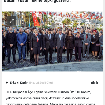
Bakanı Yusuf Tekin’e tepki gösterdi.
Erkek
|
Kadın
(Haberi Sesli Oku)
CHP Kuşadası İlçe Eğitim Sekreteri Osman Öz, “10 Kasım,
yalnızca bir anma günü değil; Atatürk’ün düşüncelerini ve
devrimlerini geleceğe taşıma, Atamızın mirasına sahip çıkma