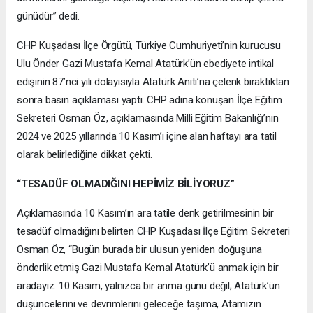
günüdür” dedi.
CHP Kuşadası İlçe Örgütü, Türkiye Cumhuriyeti’nin kurucusu
Ulu Önder Gazi Mustafa Kemal Atatürk’ün ebediyete intikal
edişinin 87’nci yılı dolayısıyla Atatürk Anıtı’na çelenk bıraktıktan
sonra basın açıklaması yaptı. CHP adına konuşan İlçe Eğitim
Sekreteri Osman Öz, açıklamasında Milli Eğitim Bakanlığı’nın
2024 ve 2025 yıllarında 10 Kasım’ı içine alan haftayı ara tatil
olarak belirlediğine dikkat çekti.
“TESADÜF OLMADIĞINI HEPİMİZ BİLİYORUZ”
Açıklamasında 10 Kasım’ın ara tatile denk getirilmesinin bir
tesadüf olmadığını belirten CHP Kuşadası İlçe Eğitim Sekreteri
Osman Öz, “Bugün burada bir ulusun yeniden doğuşuna
önderlik etmiş Gazi Mustafa Kemal Atatürk’ü anmak için bir
aradayız. 10 Kasım, yalnızca bir anma günü değil; Atatürk’ün
düşüncelerini ve devrimlerini geleceğe taşıma, Atamızın