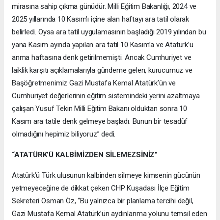
mirasına sahip çıkma günüdür. Milli Eğitim Bakanlığı, 2024 ve
2025 yıllarında 10 Kasım’ı içine alan haftayı ara tatil olarak
belirledi. Oysa ara tatil uygulamasının başladığı 2019 yılından bu
yana Kasım ayında yapılan ara tatil 10 Kasım’a ve Atatürk’ü
anma haftasına denk getirilmemişti. Ancak Cumhuriyet ve
laiklik karşıtı açıklamalarıyla gündeme gelen, kurucumuz ve
Başöğretmenimiz Gazi Mustafa Kemal Atatürk’ün ve
Cumhuriyet değerlerinin eğitim sistemindeki yerini azaltmaya
çalışan Yusuf Tekin Milli Eğitim Bakanı olduktan sonra 10
Kasım ara tatile denk gelmeye başladı. Bunun bir tesadüf
olmadığını hepimiz biliyoruz” dedi.
“ATATÜRK’Ü KALBİMİZDEN SİLEMEZSİNİZ”
Atatürk’ü Türk ulusunun kalbinden silmeye kimsenin gücünün
yetmeyeceğine de dikkat çeken CHP Kuşadası İlçe Eğitim
Sekreteri Osman Öz, “Bu yalnızca bir planlama tercihi değil,
Gazi Mustafa Kemal Atatürk’ün aydınlanma yolunu temsil eden