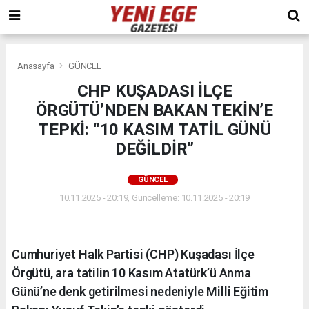
Anasayfa
GÜNCEL
CHP KUŞADASI İLÇE
ÖRGÜTÜ’NDEN BAKAN TEKİN’E
TEPKİ: “10 KASIM TATİL GÜNÜ
DEĞİLDİR”
GÜNCEL
10.11.2025 - 20:19, Güncelleme: 10.11.2025 - 20:19
Cumhuriyet Halk Partisi (CHP) Kuşadası İlçe
Örgütü, ara tatilin 10 Kasım Atatürk’ü Anma
Günü’ne denk getirilmesi nedeniyle Milli Eğitim