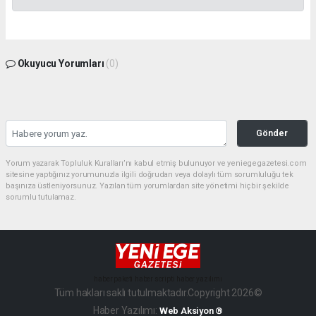
Okuyucu Yorumları
(0)
Gönder
Yorum yazarak Topluluk Kuralları’nı kabul etmiş bulunuyor ve yeniegegazetesi.com
sitesine yaptığınız yorumunuzla ilgili doğrudan veya dolaylı tüm sorumluluğu tek
başınıza üstleniyorsunuz. Yazılan tüm yorumlardan site yönetimi hiçbir şekilde
sorumlu tutulamaz.
haber paketi
haber scripti
haber yazılımı
Tüm hakları saklı tutulmaktadır.Copyright 2026©
Haber Yazılımı:
Web Aksiyon ®