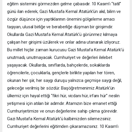
eğitim sistemini görmezden gelme çabasıdır. 10 Kasım’ı “tatil”
günü ilan ederek; Gazi Mustafa Kemal Atatürk’ün akıl, bilim ve
özgür düşünce için yaptıklarının önemini gölgeleme amacı
taşıyan, ulusal birliğe ve beraberliğe düşman bir girişimdir.
Okullarda Gazi Mustafa Kemal Atatürk’ü görünmez kılmaya
çalışan her girişimi üzülerek ve onlar adına utanarak izliyoruz.
Bu millet hiçbir zaman kurucusu Gazi Mustafa Kemal Atatürk’ü
unutmadı, unutmayacak. Cumhuriyet ve değerleri ilelebet
yaşayacak. Okullarda, sınıflarda, bahçelerde, sokaklarda
öğrencilerle, çocuklarla, gençlerle birlikte yapılan her tören,
okunan her şiir, her saygı duruşu yalnızca geçmişe saygı değil,
geleceğe verilmiş bir sözdür. Başöğretmenimiz Atatürk’ün
ülkemiz için hayal ettiği “fikri hür, vicdanı hür, irfanı hür” neslin
yetişmesi için atılan bir adımdır. Atamızın bize emanet ettiği
Cumhuriyetimize ve onun değerlerine sahip çıkma görevidir.
Gazi Mustafa Kemal Atatürk’ü kalbimizden silemezsiniz.
Cumhuriyet değerlerini eğitimden çıkaramazsınız. 10 Kasım’ı