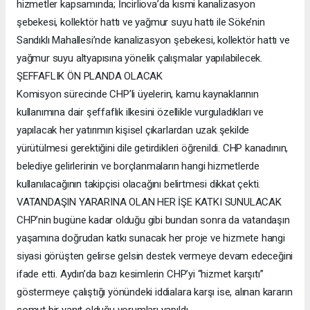
hizmetler kapsamında; İncirliova’da kısmi kanalizasyon
şebekesi, kollektör hattı ve yağmur suyu hattı ile Söke’nin
Sandıklı Mahallesi’nde kanalizasyon şebekesi, kollektör hattı ve
yağmur suyu altyapısına yönelik çalışmalar yapılabilecek.
ŞEFFAFLIK ÖN PLANDA OLACAK
Komisyon sürecinde CHP’li üyelerin, kamu kaynaklarının
kullanımına dair şeffaflık ilkesini özellikle vurguladıkları ve
yapılacak her yatırımın kişisel çıkarlardan uzak şekilde
yürütülmesi gerektiğini dile getirdikleri öğrenildi. CHP kanadının,
belediye gelirlerinin ve borçlanmaların hangi hizmetlerde
kullanılacağının takipçisi olacağını belirtmesi dikkat çekti.
VATANDAŞIN YARARINA OLAN HER İŞE KATKI SUNULACAK
CHP’nin bugüne kadar olduğu gibi bundan sonra da vatandaşın
yaşamına doğrudan katkı sunacak her proje ve hizmete hangi
siyasi görüşten gelirse gelsin destek vermeye devam edeceğini
ifade etti. Aydın’da bazı kesimlerin CHP’yi “hizmet karşıtı”
göstermeye çalıştığı yönündeki iddialara karşı ise, alınan kararın