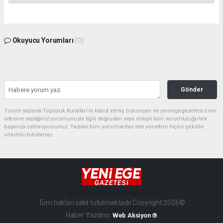
Okuyucu Yorumları
(0)
Gönder
Yorum yazarak Topluluk Kuralları’nı kabul etmiş bulunuyor ve yeniegegazetesi.com
sitesine yaptığınız yorumunuzla ilgili doğrudan veya dolaylı tüm sorumluluğu tek
başınıza üstleniyorsunuz. Yazılan tüm yorumlardan site yönetimi hiçbir şekilde
sorumlu tutulamaz.
haber paketi
haber scripti
haber yazılımı
Tüm hakları saklı tutulmaktadır.Copyright 2026©
Haber Yazılımı:
Web Aksiyon ®