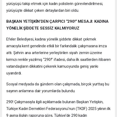
yürüyüşü takip etmek için kadın polislerin görevlendirilmesi,
yürüyüşte dikkat çeken detaylardan biri oldu.
BAŞKAN YETİŞKİN’DEN ÇARPICI “290!” MESAJI: KADINA
YÖNELİK ŞİDDETE SESSİZ KALMIYORUZ
Efeler Belediyesi, kadına yönelik şiddete dikkat çekmek
amacıyla kent genelinde etkili bir farkındalık çalışmasına imza
attı. Şehrin ana arterlerine yerleştirilen siyah zemin üzerine
kırmızı renkle yazılmış “290!” ifadesi, daha ilk saatlerden itibaren
vatandaşların dikkatini çekerek kamuoyunda geniş yankı
uyandırdı.
Sosyal medyada da gündem olan çalışmada, birçok yurttaş bu
sayının anlamına dair yorumlarda bulundu.
290! Çalışmasıyla ilgili açıklamada bulunan Başkan Yetişkin,
Türkiye Kadın Dernekleri Federasyonu’nun (TKDF) 2025 yılının ilk
9 ayına ilişkin raporuna göre, Türkiye’de 290 kadın