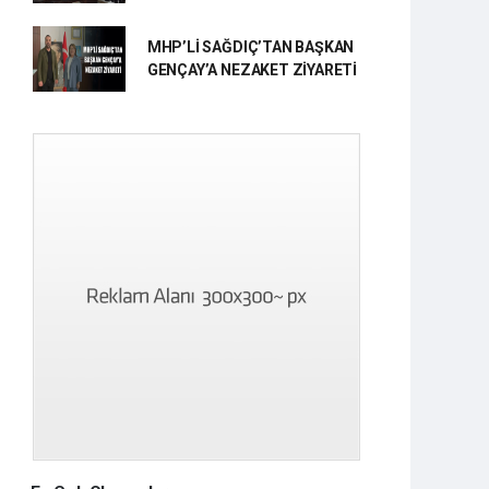
MHP’Lİ SAĞDIÇ’TAN BAŞKAN
GENÇAY’A NEZAKET ZİYARETİ