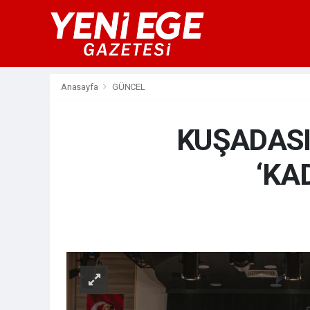
Anasayfa
GÜNCEL
KUŞADASI
‘KA