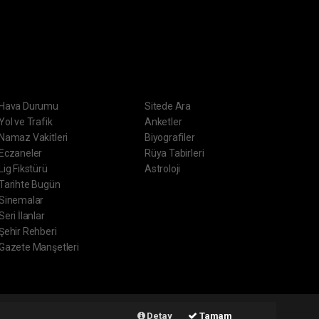
ERVİSLER
DİĞER
Hava Durumu
Sitede Ara
Yol ve Trafik
Anketler
Namaz Vakitleri
Biyografiler
Eczaneler
Rüya Tabirleri
Lig Fikstürü
Astroloji
Tarihte Bugün
Sinemalar
Seri İlanlar
Şehir Rehberi
Gazete Manşetleri
ript
Haber Yazılımı:
Web Aksiyon ®
Detay
Tamam