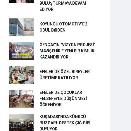
BULUŞTURMAYA DEVAM
EDİYOR
KOYUNCU OTOMOTİV’E 2
ÖDÜL BİRDEN
GENÇAY'IN "VİZYON PROJESİ"
MAVİŞEHİR'E YENİ BİR KİMLİK
KAZANDIRIYOR...
EFELER’DE ÖZEL BİREYLER
ÜRETİME KATILIYOR
EFELER’DE ÇOCUKLAR
FELSEFEYLE DÜŞÜNMEYİ
ÖĞRENİYOR
KUŞADASI’NDA KÜNKCÜ
RÜZGARI: DESTEK ÇIĞ GİBİ
BÜYÜYOR