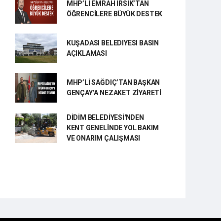
MHP’Lİ EMRAH IRSIK’TAN
ÖĞRENCİLERE BÜYÜK DESTEK
KUŞADASI BELEDIYESI BASIN
AÇIKLAMASI
MHP’Lİ SAĞDIÇ’TAN BAŞKAN
GENÇAY’A NEZAKET ZİYARETİ
DİDİM BELEDİYESİ'NDEN
KENT GENELİNDE YOL BAKIM
VE ONARIM ÇALIŞMASI