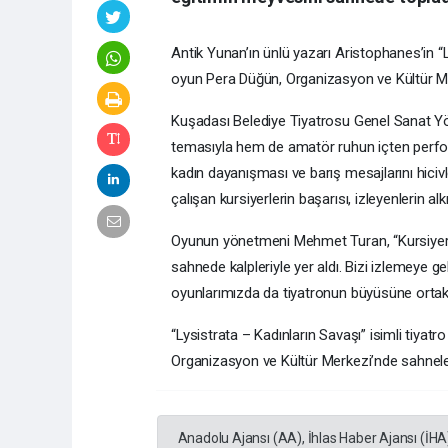
Antik Yunan’ın ünlü yazarı Aristophanes’in “L
oyun Pera Düğün, Organizasyon ve Kültür Mer
Kuşadası Belediye Tiyatrosu Genel Sanat 
temasıyla hem de amatör ruhun içten perform
kadın dayanışması ve barış mesajlarını hiciv
çalışan kursiyerlerin başarısı, izleyenlerin alkı
Oyunun yönetmeni Mehmet Turan, “Kursiyerle
sahnede kalpleriyle yer aldı. Bizi izlemeye
oyunlarımızda da tiyatronun büyüsüne ortak
“Lysistrata – Kadınların Savaşı” isimli tiyat
Organizasyon ve Kültür Merkezi’nde sahne
Anadolu Ajansı (AA), İhlas Haber Ajansı (İHA