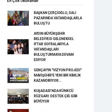
En Çok Okunanlar
BAŞKAN ÇERÇİOĞLU, SALI
PAZARINDA VATANDAŞLARLA
BULUŞTU
AYDIN BÜYÜKŞEHİR
BELEDİYESİ GELENEKSEL
İFTAR SOFRALARIYLA
VATANDAŞLARI
BULUŞTURMAYA DEVAM
EDİYOR
GENÇAY'IN "VİZYON PROJESİ"
MAVİŞEHİR'E YENİ BİR KİMLİK
KAZANDIRIYOR...
KUŞADASI’NDA KÜNKCÜ
RÜZGARI: DESTEK ÇIĞ GİBİ
BÜYÜYOR