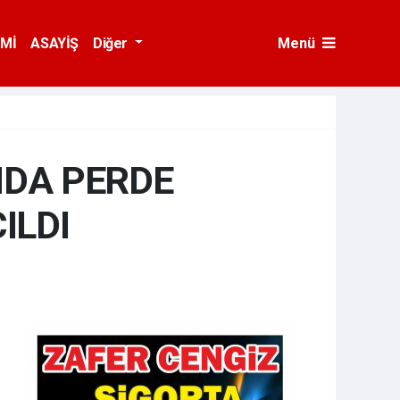
Mİ
ASAYİŞ
Diğer
Menü
NDA PERDE
ILDI