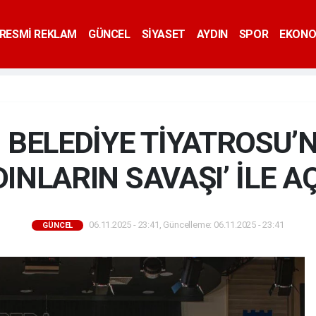
RESMİ REKLAM
GÜNCEL
SİYASET
AYDIN
SPOR
EKONO
 BELEDİYE TİYATROSU’
DINLARIN SAVAŞI’ İLE AÇ
06.11.2025 - 23:41, Güncelleme: 06.11.2025 - 23:41
GÜNCEL