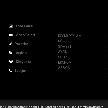
KATEGORİLER
S
Foto Galeri
Video Galeri
RESMİ REKLAM
GÜNCEL
Yazarlar
SİYASET
AYDIN
Arşivler
SPOR
Künyemiz
EKONOMİ
ASAYİŞ
İletişim
ght 2026 ©
haber yazılımı
haber paketi
haber scripti
haber yazılım
haber sc
er kullanılmaktadır, sitemizi kullanarak çerezleri kabul etmiş saylırsınız.