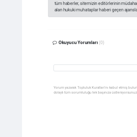
tüm haberler, sitemizin editörlerinin müdaha
alan hukuki muhataplar haberi geçen ajanslar
Okuyucu Yorumları
(0)
Yorum yazarak Topluluk Kuralları’nı kabul etmiş bulu
dolaylı tüm sorumluluğu tek başınıza üstleniyorsunuz