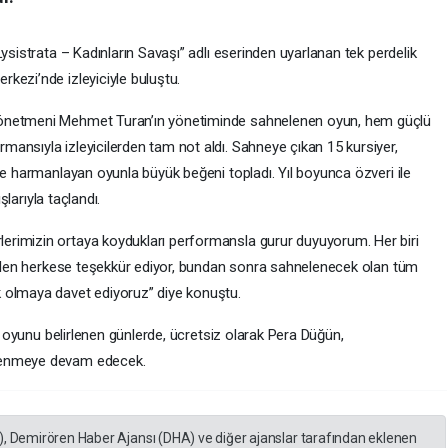
ysistrata – Kadınların Savaşı” adlı eserinden uyarlanan tek perdelik
kezi’nde izleyiciyle buluştu.
Yönetmeni Mehmet Turan’ın yönetiminde sahnelenen oyun, hem güçlü
ansıyla izleyicilerden tam not aldı. Sahneye çıkan 15 kursiyer,
le harmanlayan oyunla büyük beğeni topladı. Yıl boyunca özveri ile
şlarıyla taçlandı.
rimizin ortaya koydukları performansla gurur duyuyorum. Her biri
 gelen herkese teşekkür ediyor, bundan sonra sahnelenecek olan tüm
 olmaya davet ediyoruz” diye konuştu.
ro oyunu belirlenen günlerde, ücretsiz olarak Pera Düğün,
lenmeye devam edecek.
), Demirören Haber Ajansı (DHA) ve diğer ajanslar tarafından eklenen