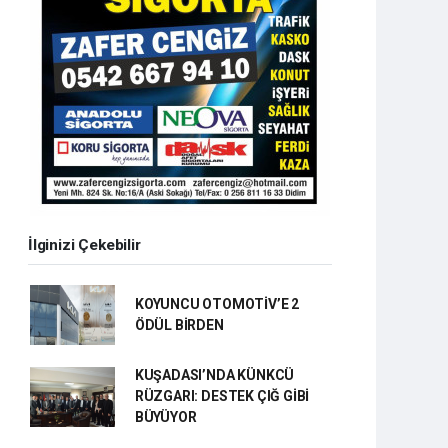
İlginizi Çekebilir
KOYUNCU OTOMOTİV’E 2
ÖDÜL BİRDEN
KUŞADASI’NDA KÜNKCÜ
RÜZGARI: DESTEK ÇIĞ GİBİ
BÜYÜYOR