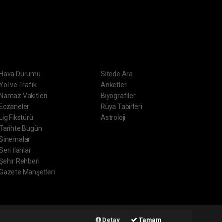
ERVİSLER
DİĞER
Hava Durumu
Sitede Ara
Yol ve Trafik
Anketler
Namaz Vakitleri
Biyografiler
Eczaneler
Rüya Tabirleri
Lig Fikstürü
Astroloji
Tarihte Bugün
Sinemalar
Seri İlanlar
Şehir Rehberi
Gazete Manşetleri
ript
Haber Yazılımı:
Web Aksiyon ®
Detay
Tamam