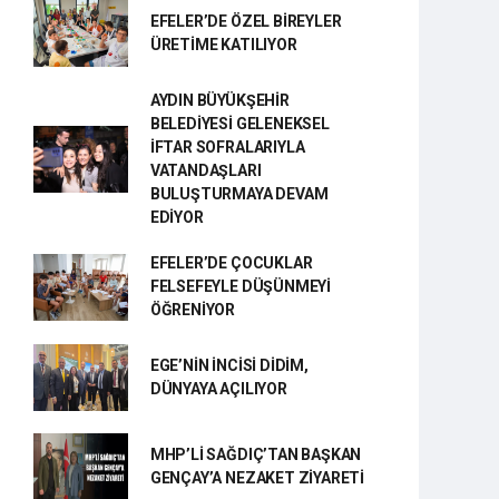
EFELER’DE ÖZEL BİREYLER
ÜRETİME KATILIYOR
AYDIN BÜYÜKŞEHİR
BELEDİYESİ GELENEKSEL
İFTAR SOFRALARIYLA
VATANDAŞLARI
BULUŞTURMAYA DEVAM
EDİYOR
EFELER’DE ÇOCUKLAR
FELSEFEYLE DÜŞÜNMEYİ
ÖĞRENİYOR
EGE’NİN İNCİSİ DİDİM,
DÜNYAYA AÇILIYOR
MHP’Lİ SAĞDIÇ’TAN BAŞKAN
GENÇAY’A NEZAKET ZİYARETİ