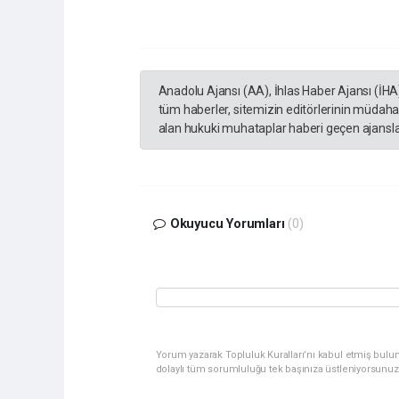
Anadolu Ajansı (AA), İhlas Haber Ajansı (İHA
tüm haberler, sitemizin editörlerinin müdaha
alan hukuki muhataplar haberi geçen ajanslar
Okuyucu Yorumları
(0)
Yorum yazarak Topluluk Kuralları’nı kabul etmiş bulu
dolaylı tüm sorumluluğu tek başınıza üstleniyorsunuz