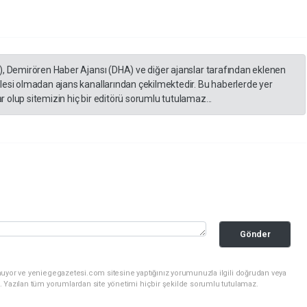
), Demirören Haber Ajansı (DHA) ve diğer ajanslar tarafından eklenen
lesi olmadan ajans kanallarından çekilmektedir. Bu haberlerde yer
 olup sitemizin hiç bir editörü sorumlu tutulamaz...
Gönder
nuyor ve yeniegegazetesi.com sitesine yaptığınız yorumunuzla ilgili doğrudan veya
. Yazılan tüm yorumlardan site yönetimi hiçbir şekilde sorumlu tutulamaz.