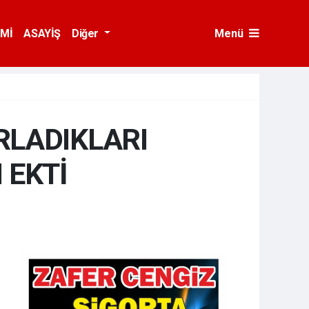
Mİ
ASAYİŞ
Diğer
Menü
RLADIKLARI
 EKTİ