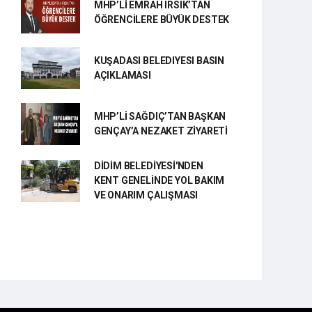
MHP’Lİ EMRAH IRSIK’TAN
ÖĞRENCİLERE BÜYÜK DESTEK
KUŞADASI BELEDIYESI BASIN
AÇIKLAMASI
MHP’Lİ SAĞDIÇ’TAN BAŞKAN
GENÇAY’A NEZAKET ZİYARETİ
DİDİM BELEDİYESİ'NDEN
KENT GENELİNDE YOL BAKIM
VE ONARIM ÇALIŞMASI