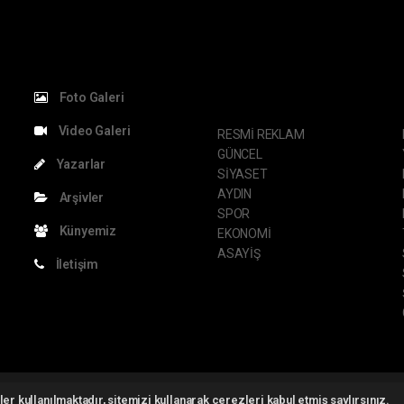
KATEGORİLER
S
Foto Galeri
Video Galeri
RESMİ REKLAM
GÜNCEL
Yazarlar
SİYASET
AYDIN
Arşivler
SPOR
Künyemiz
EKONOMİ
ASAYİŞ
İletişim
ght 2026 ©
haber yazılımı
haber paketi
haber scripti
haber yazılım
haber sc
er kullanılmaktadır, sitemizi kullanarak çerezleri kabul etmiş saylırsınız.