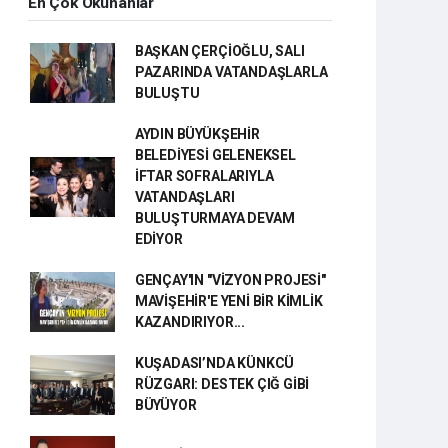
En Çok Okunanlar
BAŞKAN ÇERÇİOĞLU, SALI
PAZARINDA VATANDAŞLARLA
BULUŞTU
AYDIN BÜYÜKŞEHİR
BELEDİYESİ GELENEKSEL
İFTAR SOFRALARIYLA
VATANDAŞLARI
BULUŞTURMAYA DEVAM
EDİYOR
GENÇAY'IN "VİZYON PROJESİ"
MAVİŞEHİR'E YENİ BİR KİMLİK
KAZANDIRIYOR...
KUŞADASI’NDA KÜNKCÜ
RÜZGARI: DESTEK ÇIĞ GİBİ
BÜYÜYOR