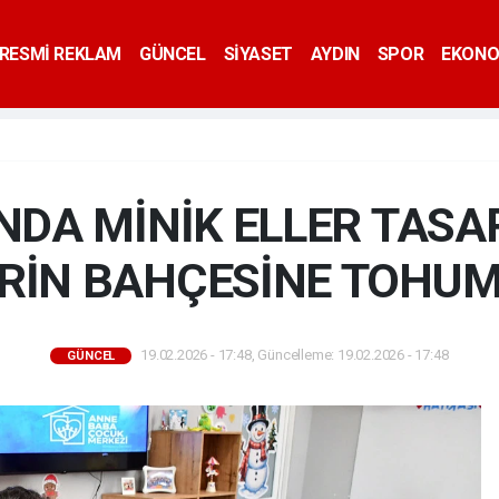
RESMİ REKLAM
GÜNCEL
SİYASET
AYDIN
SPOR
EKONO
NDA MİNİK ELLER TASA
RİN BAHÇESİNE TOHUM
19.02.2026 - 17:48, Güncelleme: 19.02.2026 - 17:48
GÜNCEL