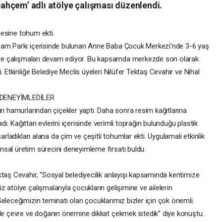
hçem’ adlı atölye çalışması düzenlendi.
hçesine tohum ekti.
şam Parkı içerisinde bulunan Anne Baba Çocuk Merkezi’nde 3-6 yaş
tölye çalışmaları devam ediyor. Bu kapsamda merkezde son olarak
. Etkinliğe Belediye Meclis üyeleri Nilüfer Tektaş Cevahir ve Nihal
DENEYİMLEDİLER
un hamurlarından çiçekler yaptı. Daha sonra resim kağıtlarına
adı. Kağıttan evlerini içerisinde verimli toprağın bulunduğu plastik
arladıkları alana da çim ve çeşitli tohumlar ekti. Uygulamalı etkinlik
msal üretim sürecini deneyimleme fırsatı buldu.
taş Cevahir, “Sosyal belediyecilik anlayışı kapsamında kentimize
 atölye çalışmalarıyla çocukların gelişimine ve ailelerin
eleceğimizin teminatı olan çocuklarımız bizler için çok önemli.
ile çevre ve doğanın önemine dikkat çekmek istedik” diye konuştu.