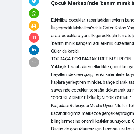
Çocuk Merkezi’nde ‘benim minik ba
Etkinlikte çocuklar, tasarladıkları evlerin ba
İkiçeşmelik Mahallesi’ndeki Cafer Kotan Ya
arası çocuklara yönelik gerçekleştirilen a
‘benim minik bahçem’ adlı etkinlik düzenlendi
Güler de katıldı.
TOPRAĞA DOKUNARAK ÜRETİM SÜRECİNİ 
Yaklaşık 1 saat süren etkinlikte çocuklar oy
hayallerindeki evi çizip, renkli kalemlerle boy
kaplara yerleştiren minikler, bahçe olarak tas
sayesinde çocuklar, toprağa dokunarak tarı
“ÇOCUKLARIMIZ BİZİM İÇİN ÇOK ÖNEMLİ”
Kuşadası Belediyesi Meclis Üyesi Nilüfer Tek
kazandırdığımız merkezde gerçekleştirdiğimiz
bilinçlenmesine önemli katkılar sunuyoruz. G
Bugün de çocuklarımız için tarımsal üretim 