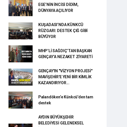
EGE’NİN İNCİSİ DİDİM,
DÜNYAYA AÇILIYOR
KUŞADASI’NDA KÜNKCÜ
RÜZGARI: DESTEK ÇIĞ GİBİ
BÜYÜYOR
MHP’Lİ SAĞDIÇ’TAN BAŞKAN
GENÇAY’A NEZAKET ZİYARETİ
GENÇAY'IN "VİZYON PROJESİ"
MAVİŞEHİR'E YENİ BİR KİMLİK
KAZANDIRIYOR...
Palandöken’e Künkcü’den tam
destek
AYDIN BÜYÜKŞEHİR
BELEDİYESİ GELENEKSEL