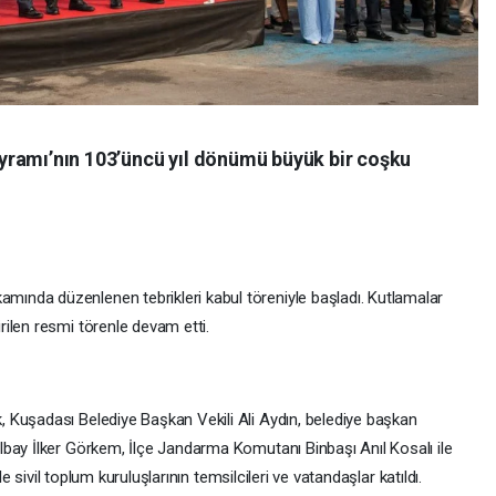
yramı’nın 103’üncü yıl dönümü büyük bir coşku
nda düzenlenen tebrikleri kabul töreniyle başladı. Kutlamalar
ilen resmi törenle devam etti.
 Kuşadası Belediye Başkan Vekili Ali Aydın, belediye başkan
bay İlker Görkem, İlçe Jandarma Komutanı Binbaşı Anıl Kosalı ile
le sivil toplum kuruluşlarının temsilcileri ve vatandaşlar katıldı.