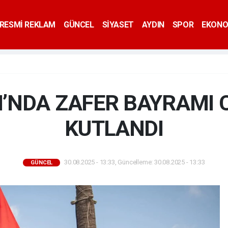
RESMİ REKLAM
GÜNCEL
SİYASET
AYDIN
SPOR
EKONO
’NDA ZAFER BAYRAMI
KUTLANDI
30.08.2025 - 13:33, Güncelleme: 30.08.2025 - 13:33
GÜNCEL