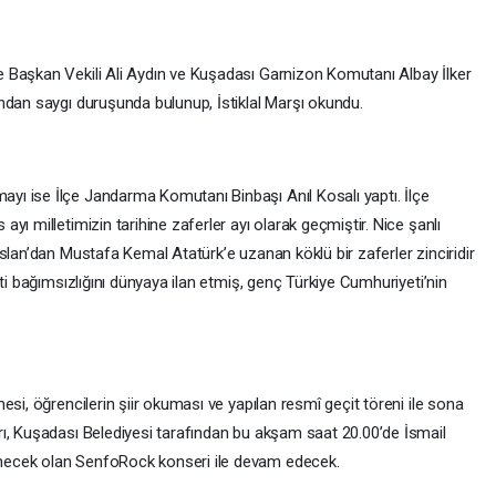
 Başkan Vekili Ali Aydın ve Kuşadası Garnizon Komutanı Albay İlker
ndan saygı duruşunda bulunup, İstiklal Marşı okundu.
ı ise İlçe Jandarma Komutanı Binbaşı Anıl Kosalı yaptı. İlçe
ı milletimizin tarihine zaferler ayı olarak geçmiştir. Nice şanlı
slan’dan Mustafa Kemal Atatürk’e uzanan köklü bir zaferler zinciridir
ti bağımsızlığını dünyaya ilan etmiş, genç Türkiye Cumhuriyeti’nin
si, öğrencilerin şiir okuması ve yapılan resmî geçit töreni ile sona
ı, Kuşadası Belediyesi tarafından bu akşam saat 20.00’de İsmail
necek olan SenfoRock konseri ile devam edecek.