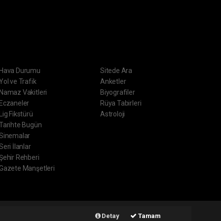
ERVİSLER
DİĞER
Hava Durumu
Sitede Ara
Yol ve Trafik
Anketler
Namaz Vakitleri
Biyografiler
Eczaneler
Rüya Tabirleri
Lig Fikstürü
Astroloji
Tarihte Bugün
Sinemalar
Seri İlanlar
Şehir Rehberi
Gazete Manşetleri
ript
Haber Yazılımı:
Web Aksiyon ®
Detay
Tamam