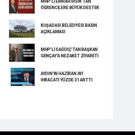
MHP’Lİ EMRAH IRSIK’TAN
ÖĞRENCİLERE BÜYÜK DESTEK
KUŞADASI BELEDIYESI BASIN
AÇIKLAMASI
MHP’Lİ SAĞDIÇ’TAN BAŞKAN
GENÇAY’A NEZAKET ZİYARETİ
AYDIN’IN HAZİRAN AYI
İHRACATI YÜZDE 31 ARTTI