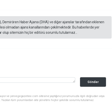
), Demirören Haber Ajansı (DHA) ve diğer ajanslar tarafından eklenen
lesi olmadan ajans kanallarından çekilmektedir. Bu haberlerde yer
 olup sitemizin hiç bir editörü sorumlu tutulamaz...
Gönder
nuyor ve yeniegegazetesi.com sitesine yaptığınız yorumunuzla ilgili doğrudan veya
. Yazılan tüm yorumlardan site yönetimi hiçbir şekilde sorumlu tutulamaz.