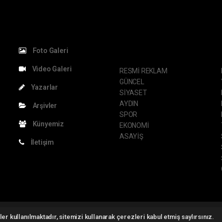
KATEGORİLER
S
Foto Galeri
Video Galeri
RESMİ REKLAM
GÜNCEL
Yazarlar
SİYASET
AYDIN
Arşivler
SPOR
Künyemiz
EKONOMİ
ASAYİŞ
İletişim
ght 2026 ©
haber yazılımı
haber paketi
haber scripti
haber yazılım
haber sc
er kullanılmaktadır, sitemizi kullanarak çerezleri kabul etmiş saylırsınız.