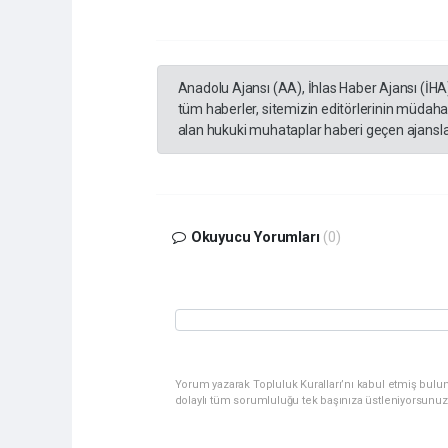
Anadolu Ajansı (AA), İhlas Haber Ajansı (İHA
tüm haberler, sitemizin editörlerinin müdaha
alan hukuki muhataplar haberi geçen ajanslar
Okuyucu Yorumları
(0)
Yorum yazarak Topluluk Kuralları’nı kabul etmiş bulu
dolaylı tüm sorumluluğu tek başınıza üstleniyorsunuz