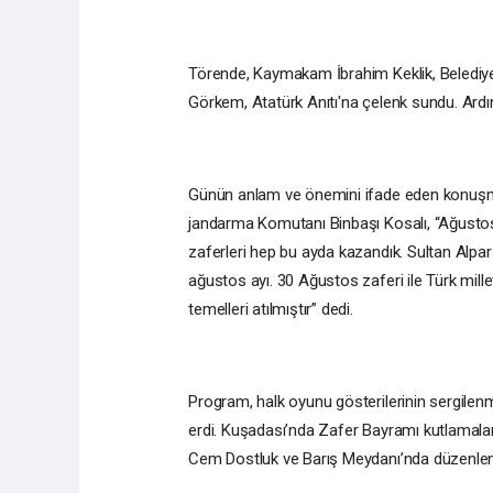
Törende, Kaymakam İbrahim Keklik, Belediye
Görkem, Atatürk Anıtı'na çelenk sundu. Ardı
Günün anlam ve önemini ifade eden konuşmay
jandarma Komutanı Binbaşı Kosalı, “Ağustos ay
zaferleri hep bu ayda kazandık. Sultan Alpar
ağustos ayı. 30 Ağustos zaferi ile Türk mille
temelleri atılmıştır” dedi.
Program, halk oyunu gösterilerinin sergilenme
erdi. Kuşadası’nda Zafer Bayramı kutlamalar
Cem Dostluk ve Barış Meydanı’nda düzenle