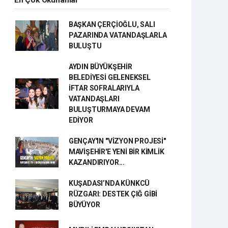
En Çok Okunanlar
BAŞKAN ÇERÇİOĞLU, SALI
PAZARINDA VATANDAŞLARLA
BULUŞTU
AYDIN BÜYÜKŞEHİR
BELEDİYESİ GELENEKSEL
İFTAR SOFRALARIYLA
VATANDAŞLARI
BULUŞTURMAYA DEVAM
EDİYOR
GENÇAY'IN "VİZYON PROJESİ"
MAVİŞEHİR'E YENİ BİR KİMLİK
KAZANDIRIYOR...
KUŞADASI’NDA KÜNKCÜ
RÜZGARI: DESTEK ÇIĞ GİBİ
BÜYÜYOR