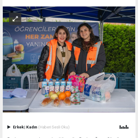
Erkek
|
Kadın
(Haberi Sesli Oku)