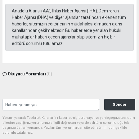
Anadolu Ajansı (AA), İhlas Haber Ajansı (İHA), Demirören
Haber Ajansı (DHA) ve diğer ajanslar tarafından eklenen tüm
haberler, sitemizin editörlerinin müdahalesi olmadan ajans
kanallarından çekilmektedir. Bu haberlerde yer alan hukuki
muhataplar haberi geçen ajanslar olup sitemizin hiç bir
editörü sorumlu tutulamaz...
Okuyucu Yorumları
(0)
Gönder
Yorum yazarak Topluluk Kuralları’nı kabul etmiş bulunuyor ve yeniegegazetesi.com
sitesine yaptığınız yorumunuzla ilgili doğrudan veya dolaylı tüm sorumluluğu tek
başınıza üstleniyorsunuz. Yazılan tüm yorumlardan site yönetimi hiçbir şekilde
sorumlu tutulamaz.