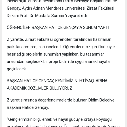
incelemişti. Sürecin devamında Didim Belediye Başkanı Hatice
Gençay, Aydın Adnan Menderes Üniversitesi Ziraat Fakültesi
Dekanı Prof. Dr. Mustafa Sürmen’i ziyaret etti.
ÖĞRENCİLER BAŞKAN HATİCE GENÇAY’A SUNUM YAPTI
Ziyarette, Ziraat Fakültesi öğrencileri tarafından hazırlanan
park tasarım projeleri incelendi. Öğrencilerin özgün fikirleriyle
hazırladığı projelerin sunumları yapılırken, bu tasarımlar
arasından seçilecek bir proje Didim’de uygulanarak hayata
geçirilecek.
BAŞKAN HATİCE GENÇAY, KENTİMİZİN İHTİYAÇLARINA
AKADEMİK ÇÖZÜMLER BULUYORUZ
Ziyaret sırasında değerlendirmelerde bulunan Didim Belediye
Başkanı Hatice Gençay,
“Gençlerimizin bilgi, emek ve hayal gücüyle ortaya koyduğu
projeleri çok kıymetli buluyoruz. Üniversitelerimizle kurduğumuz