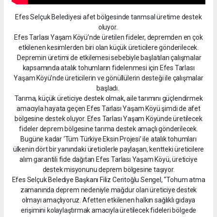
Efes Selçuk Belediyesi afet bölgesinde tarımsal üretime destek
oluyor.
Efes Tarlası Yaşam Köyü’nde üretilen fideler, depremden en çok
etkilenen kesimlerden biri olan küçük üreticilere gönderilecek.
Depremin üretimi de etkilemesi sebebiyle başlatılan çalışmalar
kapsamında atalık tohumların fidelenmesi için Efes Tarlası
Yaşam Köyü’nde üreticilerin ve gönüllülerin desteği ile çalışmalar
başladı.
Tarıma, küçük üreticiye destek olmak, aile tarımını güçlendirmek
amacıyla hayata geçen Efes Tarlası Yaşam Köyü şimdi de afet
bölgesine destek oluyor. Efes Tarlası Yaşam Köyünde üretilecek
fideler deprem bölgesine tarıma destek amaçlı gönderilecek.
Bugüne kadar ‘Tüm Türkiye Eksin Projesi’ ile atalık tohumları
ülkenin dört bir yanındaki üreticilerle paylaşan, kentteki üreticilere
alım garantili fide dağıtan Efes Tarlası Yaşam Köyü, üreticiye
destek misyonunu deprem bölgesine taşıyor.
Efes Selçuk Belediye Başkanı Filiz Ceritoğlu Sengel, “Tohum atma
zamanında deprem nedeniyle mağdur olan üreticiye destek
olmayı amaçlıyoruz. Afetten etkilenen halkın sağlıklı gıdaya
erişimini kolaylaştırmak amacıyla üretilecek fideleri bölgede