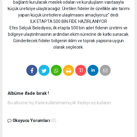
bağlantı kurulacak meslek odaları ve kuruluşların vasıtasıyla
küçük üreticiye ulaştıracağız. Üretilen fideler ile özellikle aile tarımı
yapan küçük üreticilere ulaşılmasını amaçlıyoruz” dedi.
İLK ETAPTA 500 BİN FİDE HAZIRLANIYOR
Efes Selçuk Belediyesi, ilk etapta 500 bin adet fidenin üretimi ve
bölgeye ulaştırılmasının ardından ekim sürecine de katkı sunacak.
Gönderilecek fideler bölgenin iklim ve toprak yapısına uygun
olarak seçilecek.
Albüme ifade bırak !
Bu albüme hiç ifade kullanılmamış ilk ifadeyi siz kullanın.
Okuyucu Yorumları
(0)