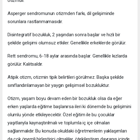
otizmdir.
Asperger sendromunun otizmden farkı, dil gelişiminde
sorunlara rastlanmamasıdır.
Disintegratif bozukluk, 2 yaşından sonra başlar ve hızlı bir
şekilde gelişimi olumsuz etkiler. Genellikle erkeklerde görülür.
Rett sendromu, 6-18 aylar arasında başlar. Genellikle kızlarda
görülür. Kalıtsaldır.
Atipik otizm, otizmin tipik belirtileri görülmez. Başka şekilde
sınıflandırılamayan bir yaygın gelişimsel bozukluktur.
Otizm, yaşam boyu devam eden bir bozukluk olsa da eğer
erken yaşlarda eğitime başlanırsa ileri ki dönemde bu gelişimini
olumlu yönde etkileyecektir. Özel eğitim ile bu çocuklar
yaşıtlarıyla kaynaştırılmalı ve toplumla iç içe olmaları
sağlanmalıdır. Bu konuda okuldaki öğretmenlerin yaklaşımları
da çok önemli birleştirici olmalılar, ötekileştiren davranış içinde