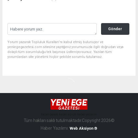
Gönder
Yorum yazarak Topluluk Kuralları’nı kabul etmiş bulunuyor ve
yeniegegazetesi.com sitesine yaptığınız yorumunuzla ilgili doğrudan veya
dolaylı tüm sorumluluğu tek başınıza üstleniyorsunuz. Yazılan tüm
yorumlardan site yönetimi hiçbir şekilde sorumlu tutulamaz.
haber paketi
haber scripti
haber yazılımı
Tüm hakları saklı tutulmaktadır.Copyright 2026©
Haber Yazılımı:
Web Aksiyon ®