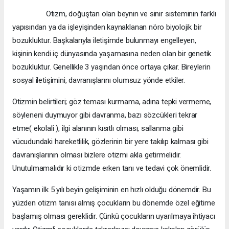
Otizm, doğuştan olan beynin ve sinir sisteminin farklı
yapısından ya da işleyişinden kaynaklanan nöro biyolojik bir
bozukluktur. Başkalarıyla iletişimde bulunmayı engelleyen,
kişinin kendi iç dünyasında yaşamasına neden olan bir genetik
bozukluktur. Genellikle 3 yaşından önce ortaya çıkar. Bireylerin
sosyal iletişimini, davranışlarını olumsuz yönde etkiler.
Otizmin belirtileri; göz teması kurmama, adına tepki vermeme,
söyleneni duymuyor gibi davranma, bazı sözcükleri tekrar
etme( ekolali ), ilgi alanının kısıtlı olması, sallanma gibi
vücudundaki hareketlilik, gözlerinin bir yere takılıp kalması gibi
davranışlarının olması bizlere otizmi akla getirmelidir.
Unutulmamalıdır ki otizmde erken tanı ve tedavi çok önemlidir.
Yaşamın ilk 5 yılı beyin gelişiminin en hızlı olduğu dönemdir. Bu
yüzden otizm tanısı almış çocukların bu dönemde özel eğitime
başlamış olması gereklidir. Çünkü çocukların uyarılmaya ihtiyacı