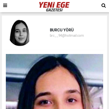
BURCU YÖRÜ
brc__94@hotmail.com