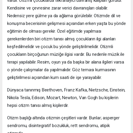
vardır. Otizmli çocuklarda tekrarlayıcı davranış kalıpları görülür.
Kendisine ve çevresine zarar verici davranışları olabilir.
Nedensiz yere gülme ya da ağlama görülebilir. Otizmde dil ve
konuşma becerisinin gelişmesi açısından erken yaşta bu yönde
eğitimin de olması gerekir. Özel eğitimde yapılması
gerekenlerden biri otizm tanısı almış çocukların ilgi alanları
keşfedilmelidir ve çocuk bu yönde geliştirilmelidir. Otizmli
çocukların birçoğunun müziğe ilgisi vardır. Bu nedenle müzik ile
terapi yapılabilir. Resim, oyun ya da başka bir alana ilgileri varsa
o yönde çalışmalar da yapılmalıdır. Göz teması kurmasının
geliştirilmesi açısından kum saati de işe yarayabilir.
Dünyaca tanınmış Beethoven, Franz Kafka, Nietzsche, Einstein,
Nikola Tesla, Edison, Mozart, Newton, Van Gogh bu kişilerin
hepsi otizm tanısı almış kişilerdir.
Otizm başlığı altında otizmin çeşitleri vardır. Bunlar; asperger
sendromu, disintegratif bozukluk, rett sendromu, atipik