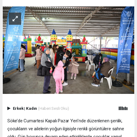
Erkek
|
Kadın
(Haberi Sesli Oku)
Söke’de Cumartesi Kapalı Pazar Yeri’nde düzenlenen şenlik,
çocukların ve ailelerin yoğun ilgisiyle renkli görüntülere sahne
oldu. Gün boyunca devam eden etkinliklerde çocuklar yarıyıl