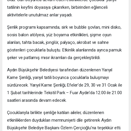
tatilinin keyfini doyasıya çıkarırken, birbirinden eğlenceli
aktivitelerle unutulmaz anlar yaşadı.
Şenlik programı kapsamında; sirk ve bubble şovları, mini disko,
sosis balon atölyesi, yüz boyama etkinlikleri, şişme oyun
alanları, tahta bacak, jonglör, palyaço, akrobat ve sahne
gösterileri çocuklarla buluştu. Etkinlik alanlarında ayrıca pamuk
şeker ve patlamış mısır ikramları da gerçekleştirildi.
Aydın Büyükşehir Belediyesi tarafından düzenlenen Yarıyıl
Karne Şenliği, yarıyıl tatili boyunca çocuklarla buluşmayı
sürdürecek. Yarıyıl Karne Şenliği; Efeler’de 29, 30 ve 31 Ocak ile
1 Şubat tarihlerinde Tekstil Park – Fuar Aydın’da 12.00 ile 21.00
saatleri arasında devam edecek.
Çocuklarıyla birlikte şenliğe katılan aileler, düzenlenen
etkinliklerden duydukları memnuniyeti dile getirerek Aydın
Büyükşehir Belediye Başkanı Özlem Çerçioğlu’na teşekkür etti.